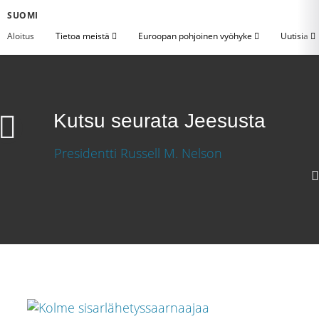
SUOMI
Aloitus
Tietoa meistä
Euroopan pohjoinen vyöhyke
Uutisia
Kutsu seurata Jeesusta
Kutsu seurata Jeesusta
Lataa video