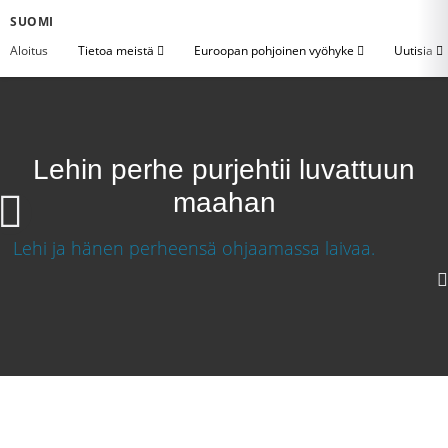
SUOMI
Aloitus
Tietoa meistä
Euroopan pohjoinen vyöhyke
Uutisia
Lehin perhe purjehtii luvattuun
maahan
Lehin perhe purjehtii luvattuun maahan
Lataa video