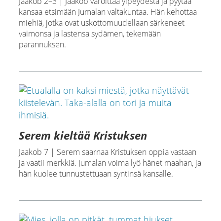
Jaakob 2–3 | Jaakob varoittaa ylpeydestä ja pyytää
kansaa etsimään Jumalan valtakuntaa. Hän kehottaa
miehiä, jotka ovat uskottomuudellaan särkeneet
vaimonsa ja lastensa sydämen, tekemään
parannuksen.
Serem kieltää Kristuksen
Jaakob 7 | Serem saarnaa Kristuksen oppia vastaan
ja vaatii merkkiä. Jumalan voima lyö hänet maahan, ja
hän kuolee tunnustettuaan syntinsä kansalle.