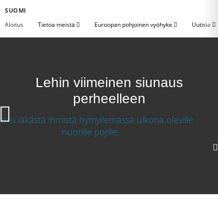
SUOMI
Aloitus
Tietoa meistä
Euroopan pohjoinen vyöhyke
Uutisia
Lehin viimeinen siunaus
perheelleen
Lehin viimeinen siunaus perheelleen
Lataa video