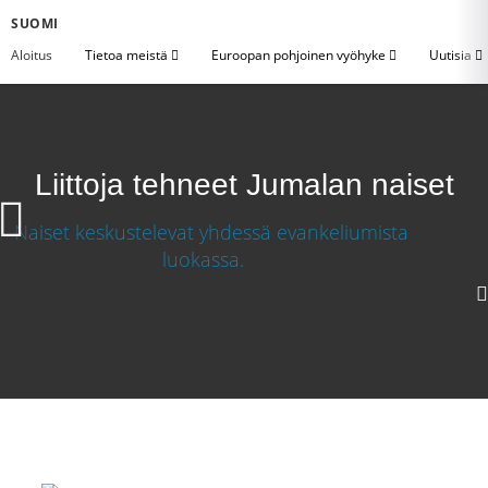
SUOMI
Aloitus
Tietoa meistä
Euroopan pohjoinen vyöhyke
Uutisia
Liittoja tehneet Jumalan naiset
Liittoja tehneet Jumalan naiset
1080p