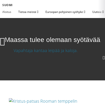
SUOMI
Aloitus
Tietoa meistä
Euroopan pohjoinen vyöhyke
Uutisia
Maassa tulee olemaan syötävää
Maassa tulee olemaan syötävää
Lataa video