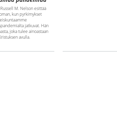
 Russell M. Nelson esittää
oman, kun pyrkimykset
hteiskuntaamme
spandemialta jatkuvat. Hän
sta, joka tulee ainoastaan
ristuksen avulla.