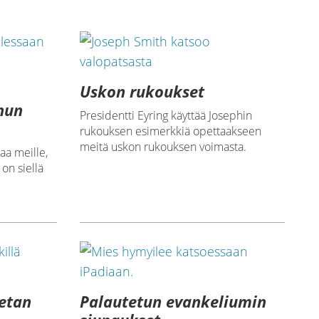
Uskon rukoukset
nun
Presidentti Eyring käyttää Josephin
rukouksen esimerkkiä opettaakseen
meitä uskon rukouksen voimasta.
aa meille,
 on siellä
eetan
Palautetun evankeliumin