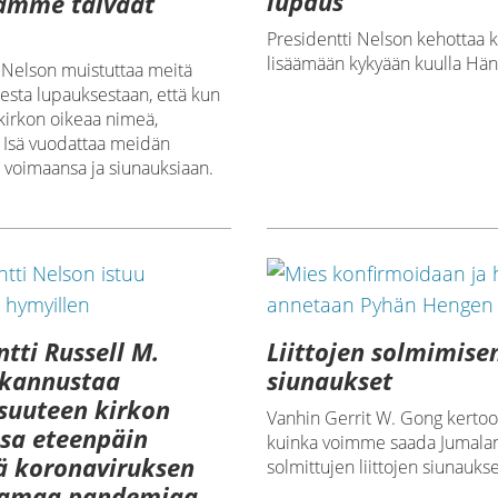
lupaus
amme taivaat
Presidentti Nelson kehottaa k
lisäämään kykyään kuulla Hän
 Nelson muistuttaa meitä
sesta lupauksestaan, että kun
irkon oikeaa nimeä,
n Isä vuodattaa meidän
voimaansa ja siunauksiaan.
ntti Russell M.
Liittojen solmimise
 kannustaa
siunaukset
suuteen kirkon
Vanhin Gerrit W. Gong kertoo
sa eteenpäin
kuinka voimme saada Jumala
ä koronaviruksen
solmittujen liittojen siunaukse
tamaa pandemiaa