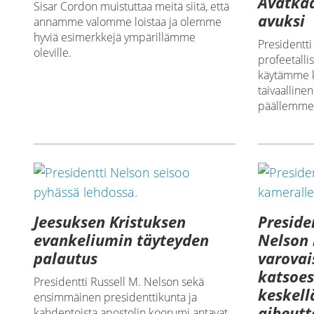
Avatka
Sisar Cordon muistuttaa meitä siitä, että
avuksi
annamme valomme loistaa ja olemme
hyviä esimerkkejä ympärillämme
Presidentti
oleville.
profeetalli
käytämme k
taivaalline
päällemme 
Jeesuksen Kristuksen
Preside
evankeliumin täyteyden
Nelson
palautus
varovai
katsoes
Presidentti Russell M. Nelson sekä
keskell
ensimmäinen presidenttikunta ja
aiheut
kahdentoista apostolin koorumi antavat