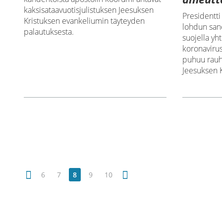
kaksisataavuotisjulistuksen Jeesuksen
Presidentti
Kristuksen evankeliumin täyteyden
lohdun san
palautuksesta.
suojella y
koronaviru
puhuu rauha
Jeesuksen K
6
7
8
9
10