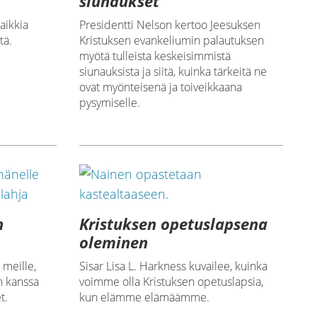
siunaukset
aikkia
Presidentti Nelson kertoo Jeesuksen
tä.
Kristuksen evankeliumin palautuksen
myötä tulleista keskeisimmistä
siunauksista ja siitä, kuinka tärkeitä ne
ovat myönteisenä ja toiveikkaana
pysymiselle.
n
Kristuksen opetuslapsena
oleminen
 meille,
Sisar Lisa L. Harkness kuvailee, kuinka
n kanssa
voimme olla Kristuksen opetuslapsia,
t.
kun elämme elämäämme.