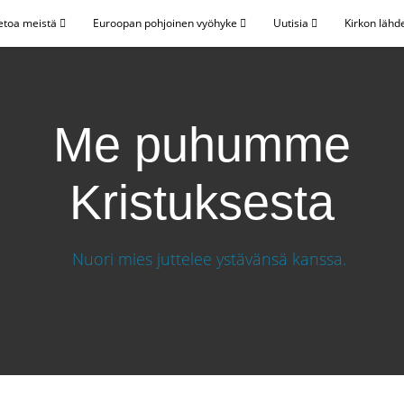
etoa meistä
Euroopan pohjoinen vyöhyke
Uutisia
Kirkon lähd
Me puhumme
Kristuksesta
sesta