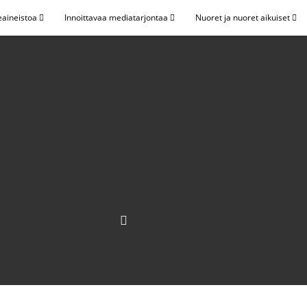
eaineistoa
Innoittavaa mediatarjontaa
Nuoret ja nuoret aikuiset