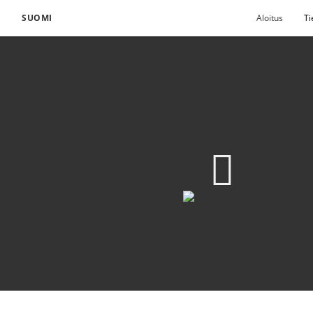
SUOMI
Aloitus
Ti
Me puhumme Kristuk
Lataa video