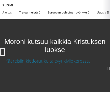
SUOMI
Aloitus
Tietoa meistä
Euroopan pohjoinen vyöhyke
Uutisia
Moroni kutsuu kaikkia Kristuksen
luokse
Moroni kutsuu kaikkia Kristuksen luokse
Lataa video