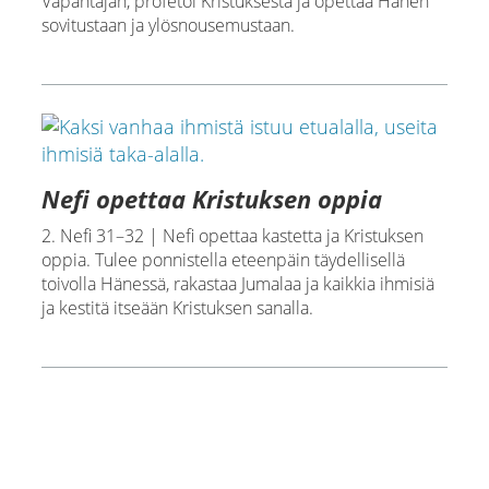
Vapahtajan, profetoi Kristuksesta ja opettaa Hänen
sovitustaan ja ylösnousemustaan.
Nefi opettaa Kristuksen oppia
2. Nefi 31–32 | Nefi opettaa kastetta ja Kristuksen
oppia. Tulee ponnistella eteenpäin täydellisellä
toivolla Hänessä, rakastaa Jumalaa ja kaikkia ihmisiä
ja kestitä itseään Kristuksen sanalla.