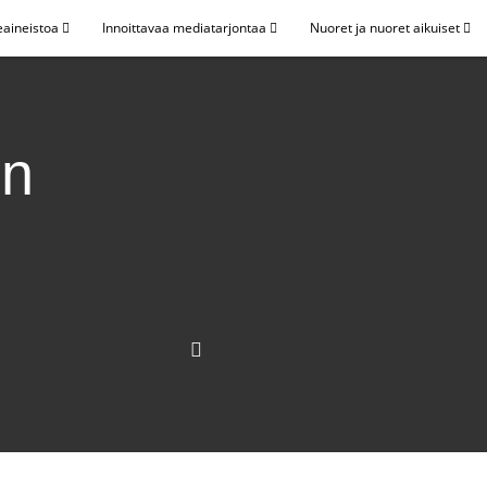
eaineistoa
Innoittavaa mediatarjontaa
Nuoret ja nuoret aikuiset
en