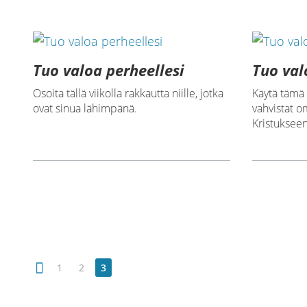
Tuo valoa perheellesi
Tuo val
Osoita tällä viikolla rakkautta niille, jotka
Käytä tämä 
ovat sinua lähimpänä.
vahvistat 
Kristukseen
1
2
3