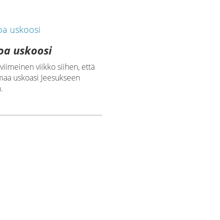
oa uskoosi
viimeinen viikko siihen, että
omaa uskoasi Jeesukseen
.