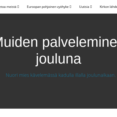
etoa meistä
Euroopan pohjoinen vyöhyke
Uutisia
Kirkon lähd
uiden palvelemin
jouluna