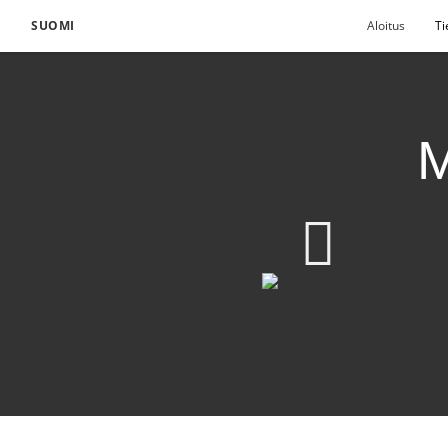
SUOMI
Aloitus
Ti
M
Lataa video