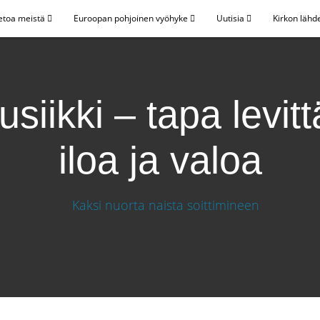
etoa meistä
Euroopan pohjoinen vyöhyke
Uutisia
Kirkon lähd
siikki – tapa levit
iloa ja valoa
ä iloa ja valoa