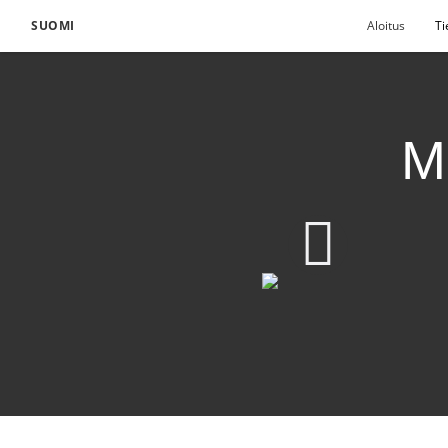
SUOMI
Aloitus
Ti
Mu
Musiikki – tapa levittä
640p