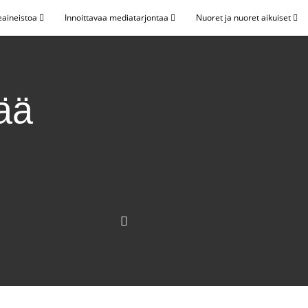
eaineistoa
Innoittavaa mediatarjontaa
Nuoret ja nuoret aikuiset
tää