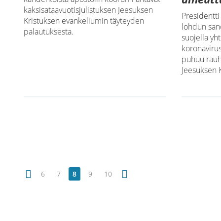
kaksisataavuotisjulistuksen Jeesuksen
Presidentti
Kristuksen evankeliumin täyteyden
lohdun san
palautuksesta.
suojella y
koronaviru
puhuu rauha
Jeesuksen K
6
7
8
9
10