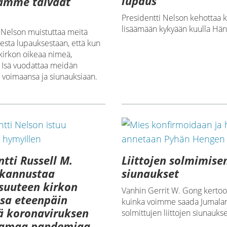
lupaus
amme taivaat
Presidentti Nelson kehottaa k
lisäämään kykyään kuulla Hän
 Nelson muistuttaa meitä
sesta lupauksestaan, että kun
irkon oikeaa nimeä,
n Isä vuodattaa meidän
voimaansa ja siunauksiaan.
ntti Russell M.
Liittojen solmimise
 kannustaa
siunaukset
suuteen kirkon
Vanhin Gerrit W. Gong kertoo
sa eteenpäin
kuinka voimme saada Jumala
ä koronaviruksen
solmittujen liittojen siunaukse
tamaa pandemiaa