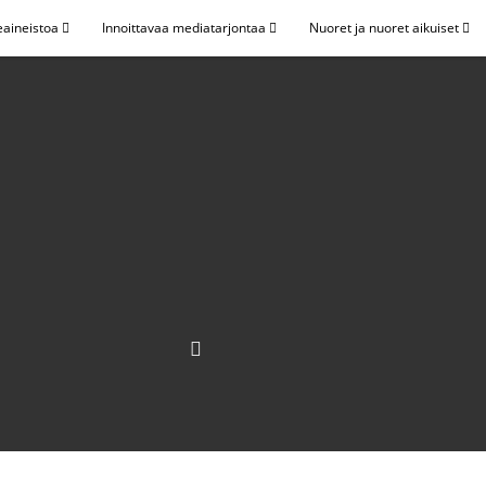
eaineistoa
Innoittavaa mediatarjontaa
Nuoret ja nuoret aikuiset