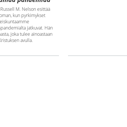
 Russell M. Nelson esittää
oman, kun pyrkimykset
hteiskuntaamme
spandemialta jatkuvat. Hän
sta, joka tulee ainoastaan
ristuksen avulla.