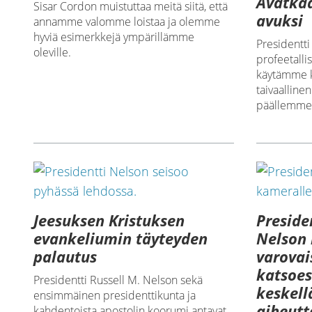
Avatka
Sisar Cordon muistuttaa meitä siitä, että
avuksi
annamme valomme loistaa ja olemme
hyviä esimerkkejä ympärillämme
Presidentti
oleville.
profeetalli
käytämme k
taivaalline
päällemme 
Jeesuksen Kristuksen
Preside
evankeliumin täyteyden
Nelson
palautus
varovai
katsoes
Presidentti Russell M. Nelson sekä
keskell
ensimmäinen presidenttikunta ja
aiheut
kahdentoista apostolin koorumi antavat