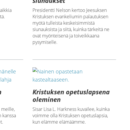
siunaukset
aikkia
Presidentti Nelson kertoo Jeesuksen
tä.
Kristuksen evankeliumin palautuksen
myötä tulleista keskeisimmistä
siunauksista ja siitä, kuinka tärkeitä ne
ovat myönteisenä ja toiveikkaana
pysymiselle.
n
Kristuksen opetuslapsena
oleminen
 meille,
Sisar Lisa L. Harkness kuvailee, kuinka
n kanssa
voimme olla Kristuksen opetuslapsia,
t.
kun elämme elämäämme.