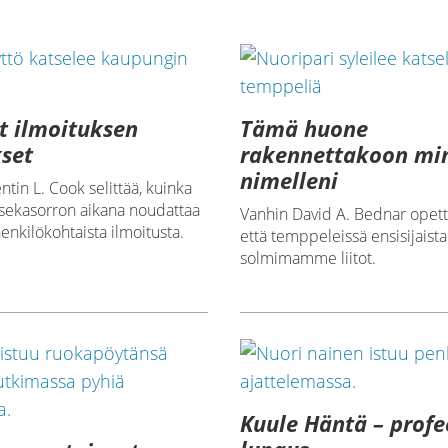
t ilmoituksen
Tämä huone
set
rakennettakoon mi
nimelleni
tin L. Cook selittää, kuinka
 sekasorron aikana noudattaa
Vanhin David A. Bednar opett
henkilökohtaista ilmoitusta.
että temppeleissä ensisijaista
solmimamme liitot.
Kuule Häntä – prof