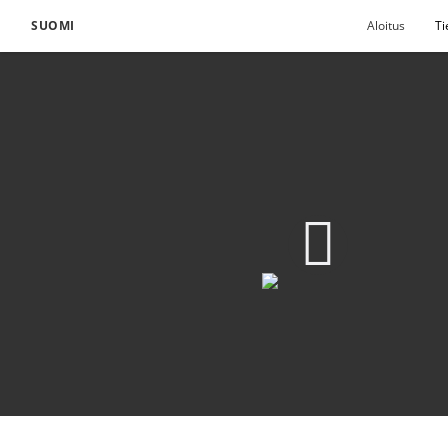
SUOMI
Aloitus
Ti
Ne, jotka Herraa odot
Lataa video