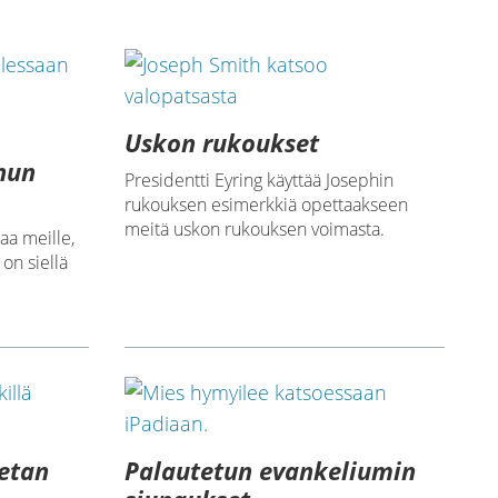
Uskon rukoukset
nun
Presidentti Eyring käyttää Josephin
rukouksen esimerkkiä opettaakseen
meitä uskon rukouksen voimasta.
aa meille,
 on siellä
eetan
Palautetun evankeliumin