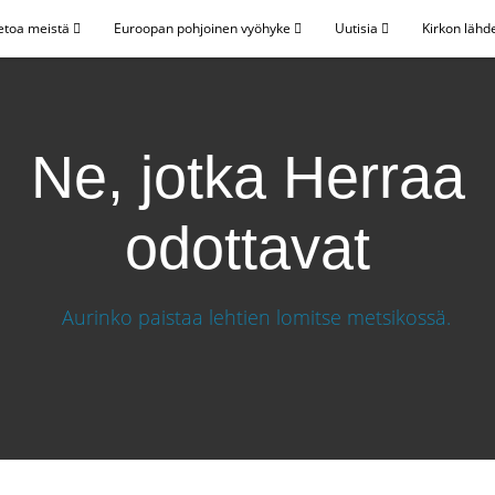
etoa meistä
Euroopan pohjoinen vyöhyke
Uutisia
Kirkon lähd
Ne, jotka Herraa
odottavat
tavat