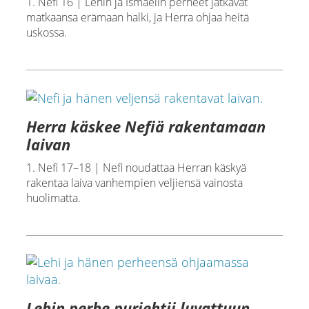
1. Nefi 16 | Lehin ja Ismaelin perheet jatkavat
matkaansa erämaan halki, ja Herra ohjaa heitä
uskossa.
Herra käskee Nefiä rakentamaan
laivan
1. Nefi 17–18 | Nefi noudattaa Herran käskyä
rakentaa laiva vanhempien veljiensä vainosta
huolimatta.
Lehin perhe purjehtii luvattuun