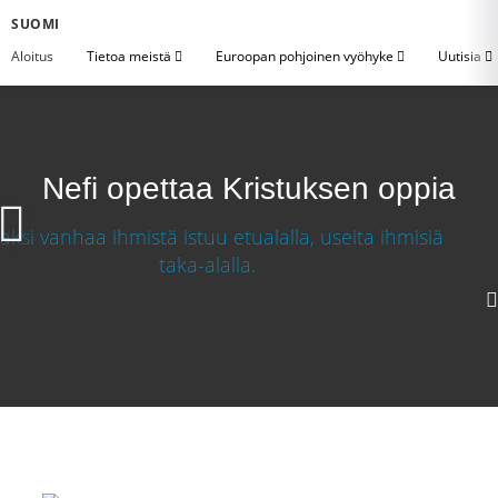
SUOMI
Aloitus
Tietoa meistä
Euroopan pohjoinen vyöhyke
Uutisia
Nefi opettaa Kristuksen oppia
Nefi opettaa Kristuksen oppia
Lataa video