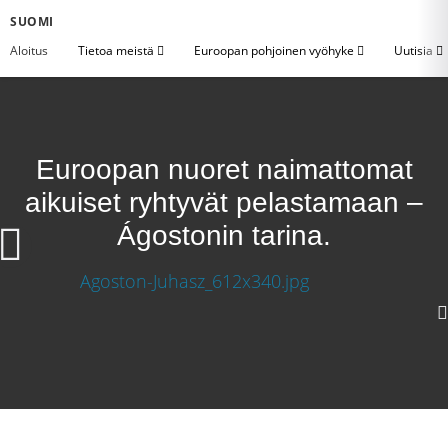
SUOMI
Aloitus
Tietoa meistä
Euroopan pohjoinen vyöhyke
Uutisia
Euroopan nuoret naimattomat
aikuiset ryhtyvät pelastamaan –
Ágostonin tarina.
1080 Lataa video