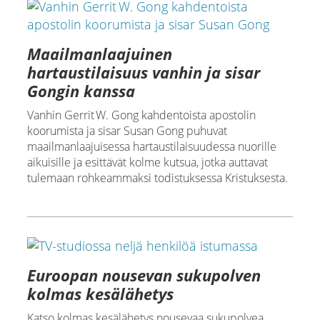
Maailmanlaajuinen
hartaustilaisuus vanhin ja sisar
Gongin kanssa
Vanhin Gerrit W. Gong kahdentoista apostolin
koorumista ja sisar Susan Gong puhuvat
maailmanlaajuisessa hartaustilaisuudessa nuorille
aikuisille ja esittävät kolme kutsua, jotka auttavat
tulemaan rohkeammaksi todistuksessa Kristuksesta.
Euroopan nousevan sukupolven
kolmas kesälähetys
Katso kolmas kesälähetys nousevaa sukupolvea