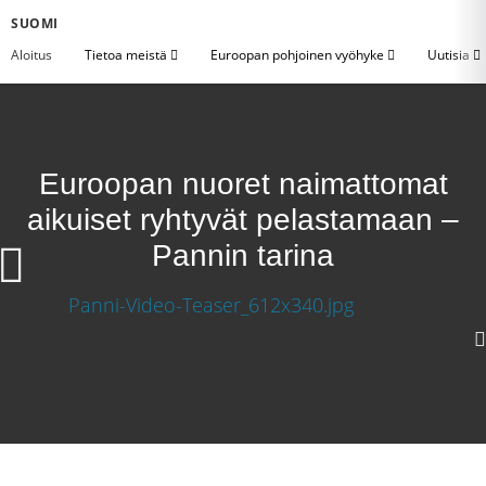
SUOMI
Aloitus
Tietoa meistä
Euroopan pohjoinen vyöhyke
Uutisia
Euroopan nuoret naimattomat
aikuiset ryhtyvät pelastamaan –
Pannin tarina