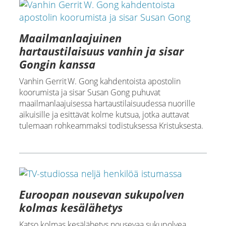
Maailmanlaajuinen
hartaustilaisuus vanhin ja sisar
Gongin kanssa
Vanhin Gerrit W. Gong kahdentoista apostolin
koorumista ja sisar Susan Gong puhuvat
maailmanlaajuisessa hartaustilaisuudessa nuorille
aikuisille ja esittävät kolme kutsua, jotka auttavat
tulemaan rohkeammaksi todistuksessa Kristuksesta.
Euroopan nousevan sukupolven
kolmas kesälähetys
Katso kolmas kesälähetys nousevaa sukupolvea