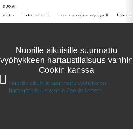
SUOMI
Aloitus
Tietoa meistä
Euroopan pohjoinen vyöhyke
Uutisia
Nuorille aikuisille suunnattu
vyöhykkeen hartaustilaisuus vanhin
Cookin kanssa