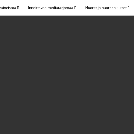
eaineistoa
Innoittavaa mediatarjontaa
Nuoret ja nuoret aikuiset