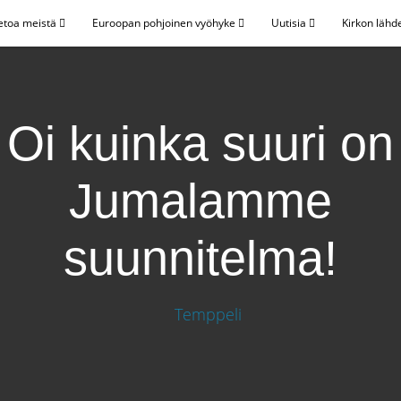
etoa meistä
Euroopan pohjoinen vyöhyke
Uutisia
Kirkon lähd
Oi kuinka suuri on
Jumalamme
suunnitelma!