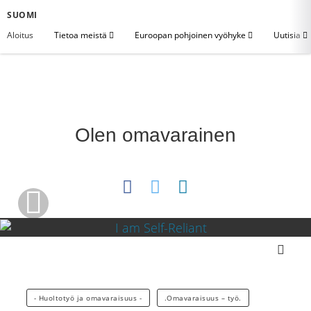
SUOMI
Aloitus
Tietoa meistä
Euroopan pohjoinen vyöhyke
Uutisia
Olen omavarainen
Lataa video
- Huoltotyö ja omavaraisuus -
.Omavaraisuus – työ.