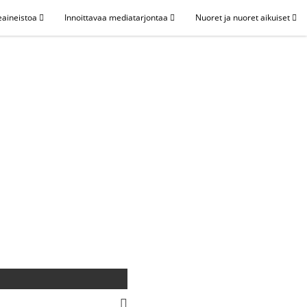
eaineistoa
Innoittavaa mediatarjontaa
Nuoret ja nuoret aikuiset