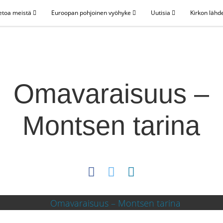
etoa meistä
Euroopan pohjoinen vyöhyke
Uutisia
Kirkon lähd
Omavaraisuus –
Montsen tarina