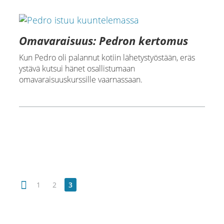
Omavaraisuus: Pedron kertomus
Kun Pedro oli palannut kotiin lähetystyöstään, eräs
ystävä kutsui hänet osallistumaan
omavaraisuuskurssille vaarnassaan.
1
2
3