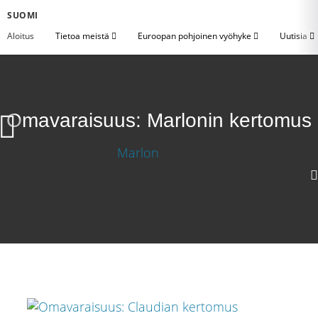
SUOMI
Aloitus
Tietoa meistä
Euroopan pohjoinen vyöhyke
Uutisia
Omavaraisuus: Marlonin kertomus
720p
360p