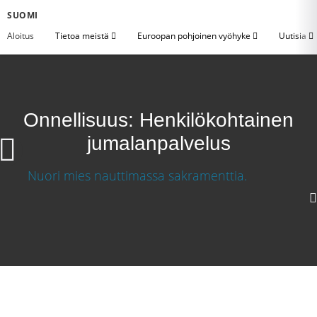
SUOMI
Aloitus
Tietoa meistä
Euroopan pohjoinen vyöhyke
Uutisia
Onnellisuus: Henkilökohtainen
jumalanpalvelus
Onnellisuus: Henkilökohtainen jumalanpalvelus
1080p