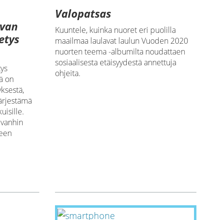
Valopatsas
van
Kuuntele, kuinka nuoret eri puolilla
etys
maailmaa laulavat laulun Vuoden 2020
nuorten teema -albumilta noudattaen
sosiaalisesta etäisyydestä annettuja
ys
ohjeita.
ä on
ksestä,
ärjestämä
uisille.
 vanhin
keen