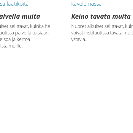
alvella muita
Keino tavata muita
iset selittävät, kuinka he
Nuoret aikuiset selittävät, ku
tuutissa palvella toisiaan,
voivat instituutissa tavata mui
teisöä ja kertoa
ystäviä.
sta muille.