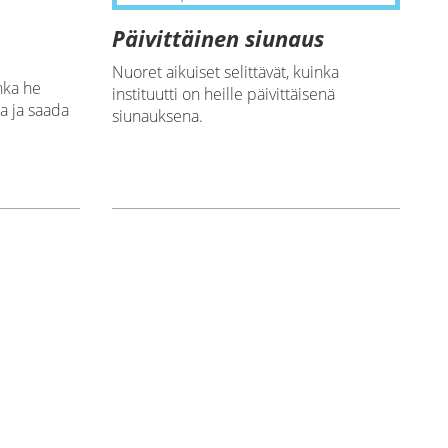
Päivittäinen siunaus
Nuoret aikuiset selittävät, kuinka
inka he
instituutti on heille päivittäisenä
ta ja saada
siunauksena.