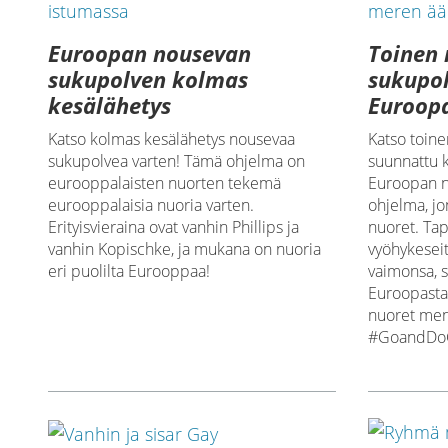
Euroopan nousevan
Toinen
sukupolven kolmas
sukupol
kesälähetys
Euroop
Katso kolmas kesälähetys nousevaa
Katso toine
sukupolvea varten! Tämä ohjelma on
suunnattu 
eurooppalaisten nuorten tekemä
Euroopan nu
eurooppalaisia nuoria varten.
ohjelma, j
Erityisvieraina ovat vanhin Phillips ja
nuoret. Tap
vanhin Kopischke, ja mukana on nuoria
vyöhykesei
eri puolilta Eurooppaa!
vaimonsa, s
Euroopasta!
nuoret mene
#GoandDo