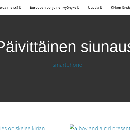
etoa meistä
Euroopan pohjoinen vyöhyke
Uutisia
Kirkon lähd
Päivittäinen siunau