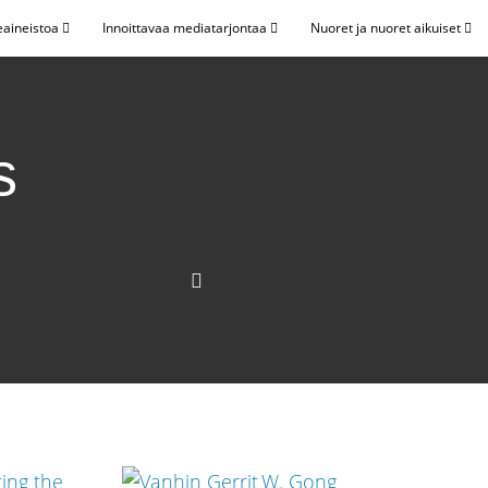
eaineistoa
Innoittavaa mediatarjontaa
Nuoret ja nuoret aikuiset
s