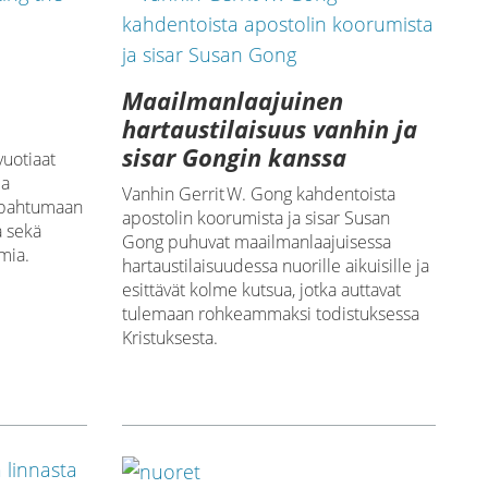
Maailmanlaajuinen
hartaustilaisuus vanhin ja
sisar Gongin kanssa
uotiaat
ja
Vanhin Gerrit W. Gong kahdentoista
Tapahtumaan
apostolin koorumista ja sisar Susan
a sekä
Gong puhuvat maailmanlaajuisessa
mia.
hartaustilaisuudessa nuorille aikuisille ja
esittävät kolme kutsua, jotka auttavat
tulemaan rohkeammaksi todistuksessa
Kristuksesta.