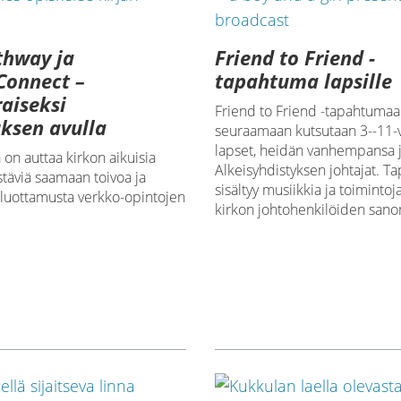
thway ja
Friend to Friend -
Connect –
tapahtuma lapsille
aiseksi
Friend to Friend -tapahtumaa
ksen avulla
seuraamaan kutsutaan 3--11-v
lapset, heidän vanhempansa 
 on auttaa kirkon aikuisia
Alkeisyhdistyksen johtajat. 
ystäviä saamaan toivoa ja
sisältyy musiikkia ja toimintoj
 luottamusta verkko-opintojen
kirkon johtohenkilöiden sano