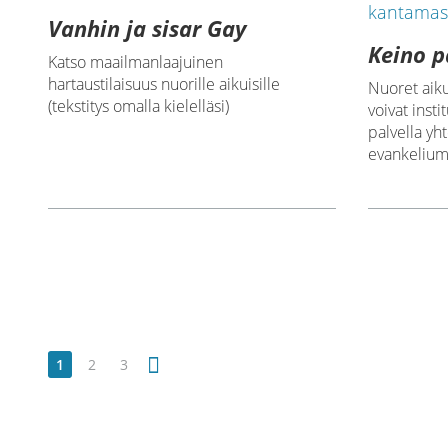
Vanhin ja sisar Gay
Keino p
Katso maailmanlaajuinen
hartaustilaisuus nuorille aikuisille
Nuoret aiku
(tekstitys omalla kielelläsi)
voivat insti
palvella yh
evankeliumi
1
2
3