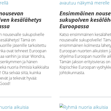
 nousevan
Ensimmäinen nouse
ven kesälähetys
sukupolven kesäläh
assa
Euroopassa
n nousevalle sukupolvelle
Katso ensimmäinen kesälähet
kesälähetys! Tämä on
nousevalle sukupolvelle! Täm
orille jäsenille tarkoitettu
ensimmäinen kolmesta lähety
onka ovat tehneet Euroopan
Euroopan nuorten aikuisten j
aa vanhin ja sisar Wondra,
ohjelma Euroopan nuorille aik
tsenkymmen ja hänen
Tämän jakson erityisvieras on
ekä nuoria ihmisiä kaikkialta
Kopischke Euroopan vyöhyk
 Ota selvää siitä, kuinka
johtokunnasta.
vät ja tekevät hyvää:
Good!