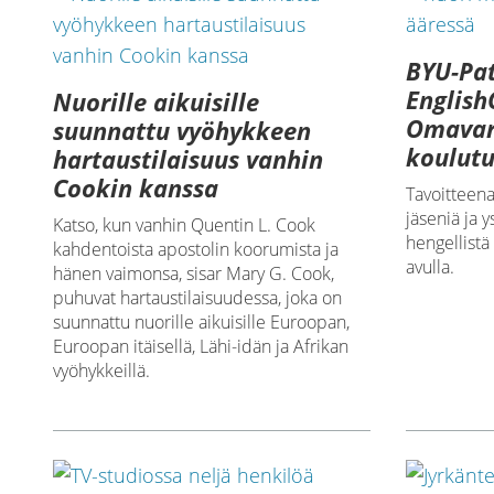
BYU-Pa
English
Nuorille aikuisille
Omavar
suunnattu vyöhykkeen
koulutu
hartaustilaisuus vanhin
Cookin kanssa
Tavoitteena
jäseniä ja 
Katso, kun vanhin Quentin L. Cook
hengellistä
kahdentoista apostolin koorumista ja
avulla.
hänen vaimonsa, sisar Mary G. Cook,
puhuvat hartaustilaisuudessa, joka on
suunnattu nuorille aikuisille Euroopan,
Euroopan itäisellä, Lähi-idän ja Afrikan
vyöhykkeillä.