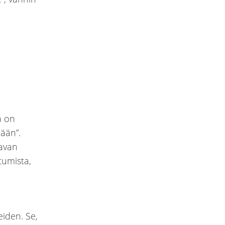
ä on
ään”.
tavan
tumista,
eiden. Se,