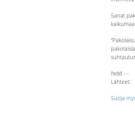
Sanat pak
kaikumaa
“Pakolais
pakolaisi
suhtautum
heitä - -
Lähteet:
Suoja myr