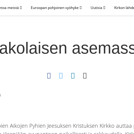
etoa meistä
Euroopan pohjoinen vyöhyke
Uutisia
Kirkon lähd
akolaisen asemas
n Aikojen Pyhien Jeesuksen Kristuksen Kirkko auttaa 