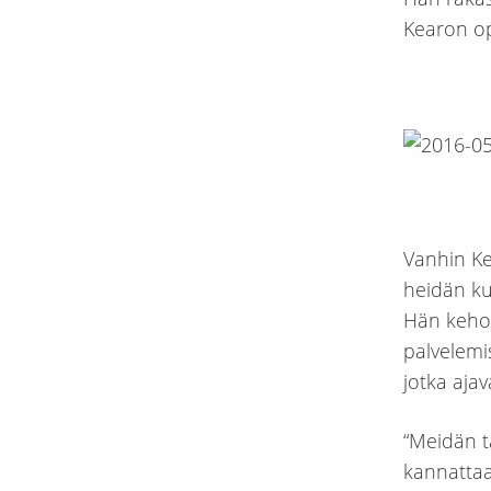
Kearon op
Vanhin Ke
heidän ku
Hän kehoit
palvelemi
jotka aja
“Meidän t
kannattaa