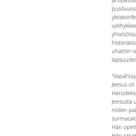
ja opasta
puolivuos
yleiskonf
vyöhykkee
yhteisöis
historiast
uhattiin v
lapsuudes
“Vapahtaja
Jeesus ol
Herodekse
Jeesusta 
niiden pa
surmataks
Hän opett
Hän rakas