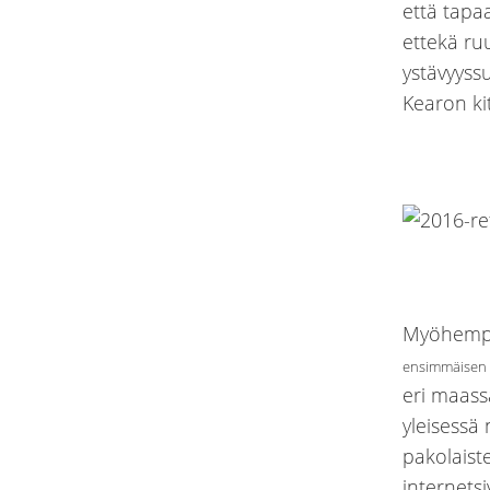
että tapa
ettekä ruu
ystävyyss
Kearon ki
Myöhempie
ensimmäisen 
eri maass
yleisessä
pakolaiste
internets