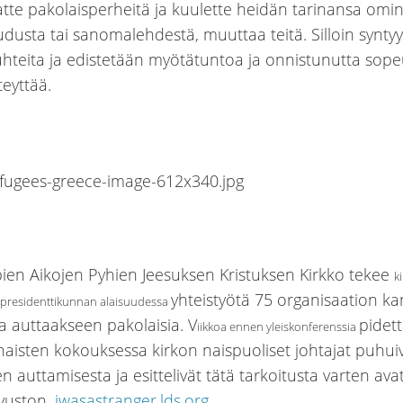
atte pakolaisperheitä ja kuulette heidän tarinansa omin
dusta tai sanomalehdestä, muuttaa teitä. Silloin syntyy 
uhteita ja edistetään myötätuntoa ja onnistunutta sope
teyttää.
n Aikojen Pyhien Jeesuksen Kristuksen Kirkko tekee
k
yhteistyötä 75 organisaation k
presidenttikunnan alaisuudessa
a auttaakseen pakolaisia. V
pidet
iikkoa ennen yleiskonferenssia
 naisten kokouksessa kirkon naispuoliset johtajat puhui
n auttamisesta ja esittelivät tätä tarkoitusta varten av
ivuston,
iwasastranger.lds.org
.