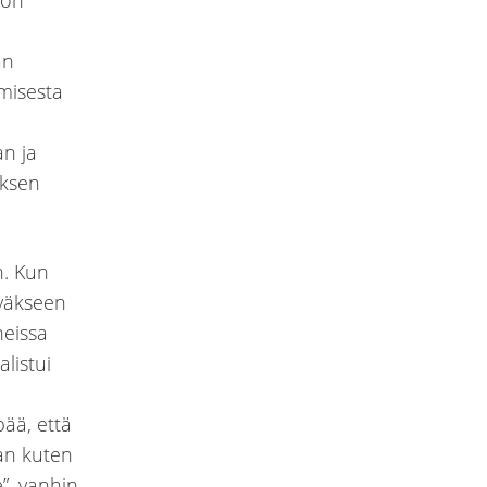
kon
an
misesta
an ja
uksen
n. Kun
tyäkseen
heissa
listui
pää, että
an kuten
”, vanhin