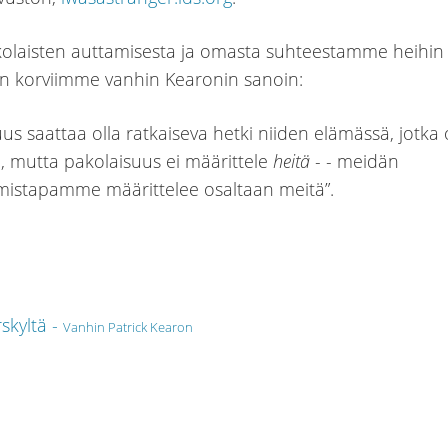
olaisten auttamisesta ja omasta suhteestamme heihin 
n korviimme vanhin Kearonin sanoin:
uus saattaa olla ratkaiseva hetki niiden elämässä, jotka 
a, mutta pakolaisuus ei määrittele
heitä - -
meidän
istapamme määrittelee osaltaan meitä”.
skyltä -
Vanhin Patrick Kearon