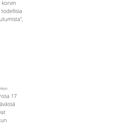
 korvin
todellisia
utumista”,
irkon
anssa 17
tävässä
vat
atun