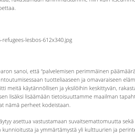
ettaa.
aron sanoi, että “palvelemisen perimmäinen päämäär
ntoutumisessaan tuotteliaaseen ja omavaraiseen eläm
ti meitä käytännöllisen ja yksilöihin keskittyvän, rakas
sen lisäksi lisäämään tietoisuuttamme maailman tapah
vat nämä perheet kodeistaan.
äytyy asettua vastustamaan suvaitsemattomuutta sekä
 kunnioitusta ja ymmärtämystä yli kulttuurien ja perint