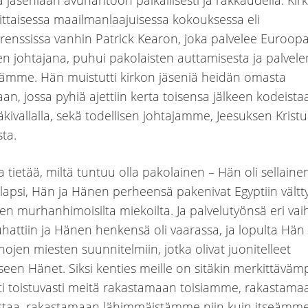
a jäseniään avunantoon paikallisesti ja rakkaudella. Kir
ittaisessa maailmanlaajuisessa kokouksessa eli
erenssissa vanhin Patrick Kearon, joka palvelee Euroop
n johtajana, puhui pakolaisten auttamisesta ja palvele
sämme. Hän muistutti kirkon jäseniä heidän omasta
aan, jossa pyhiä ajettiin kerta toisensa jälkeen kodeista
äkivallalla, sekä todellisen johtajamme, Jeesuksen Krist
ta.
 tietää, miltä tuntuu olla pakolainen – Hän oli sellaine
i lapsi, Hän ja Hänen perheensä pakenivat Egyptiin vält
n murhanhimoisilta miekoilta. Ja palvelutyönsä eri vai
uhattiin ja Hänen henkensä oli vaarassa, ja lopulta Hän a
hojen miesten suunnitelmiin, jotka olivat juonitelleet
een Hänet. Siksi kenties meille on sitäkin merkittäväm
i toistuvasti meitä rakastamaan toisiamme, rakastama
taa, rakastamaan lähimmäistämme niin kuin itseämme