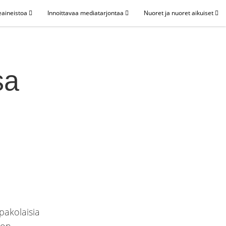
eaineistoa
Innoittavaa mediatarjontaa
Nuoret ja nuoret aikuiset
sa
pakolaisia