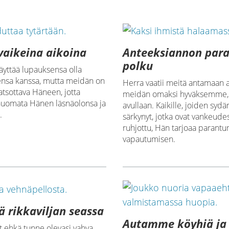
vaikeina aikoina
Anteeksiannon par
polku
äyttää lupauksensa olla
ensa kanssa, mutta meidän on
Herra vaatii meitä antamaan 
katsottava Häneen, jotta
meidän omaksi hyväksemme
uomata Hänen läsnäolonsa ja
avullaan. Kaikille, joiden sydä
.
särkynyt, jotka ovat vankeudes
ruhjottu, Hän tarjoaa parantu
vapautumisen.
 rikkaviljan seassa
Autamme köyhiä ja
t ehkä tunne olevasi vahva.