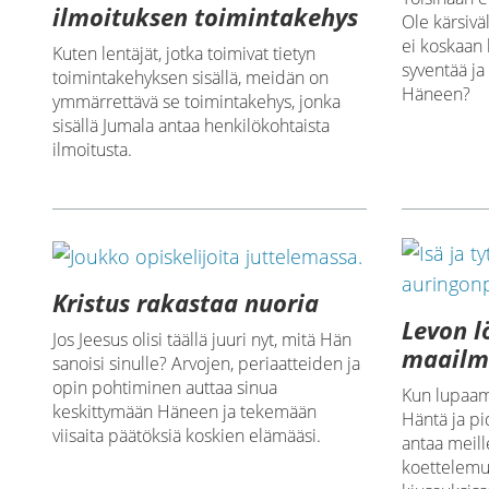
ilmoituksen toimintakehys
Ole kärsivä
ei koskaan 
Kuten lentäjät, jotka toimivat tietyn
syventää ja
toimintakehyksen sisällä, meidän on
Häneen?
ymmärrettävä se toimintakehys, jonka
sisällä Jumala antaa henkilökohtaista
ilmoitusta.
Kristus rakastaa nuoria
Levon 
Jos Jeesus olisi täällä juuri nyt, mitä Hän
maailm
sanoisi sinulle? Arvojen, periaatteiden ja
opin pohtiminen auttaa sinua
Kun lupaam
keskittymään Häneen ja tekemään
Häntä ja p
viisaita päätöksiä koskien elämääsi.
antaa meil
koettelem