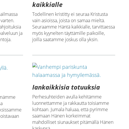
kaikkialle
aailmassa
Todellinen kristitty ei seuraa Kristusta
 varten.
vain asioissa, joista on samaa mieltä.
ahjoituksia
Seuraamme Häntä kaikkialle, tarvittaessa
alveluun ja
myös kyynelten täyttämille paikoille,
ntoja.
joilla saatamme joskus olla yksin.
Iankaikkisia totuuksia
ä
Perhesuhteiden avulla kehitämme
kemämme
luonnettamme ja rakkautta toisiamme
aa
kohtaan. Jumala haluaa, että pyrimme
uksissamme
saamaan Hänen korkeimmat
oistavaan
mahdolliset siunaukset pitämällä Hänen
käskynsä.