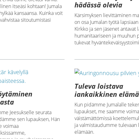
hädässä olevia
llinen itseäsi kohtaan! Jumala
hylkää kansaansa. Kuinka voit
Kärsimyksen lievittäminen m
 vahvistaa sitoutumistasi
on osa Jumalan työtä lapsiaan
Kirkko ja sen jäsenet antavat l
humanitaariseen ja muuhun p
tukevat hyväntekeväisyystoimi
Tuleva loistava
löytäminen
iankaikkinen eläm
asta
Kun pidämme Jumalalle te
lupaukset, me saamme voim
me Jeesukselle seurata
väistämättömissä koettelem
idämme sen lupauksen, Hän
ja valmistaudumme tulevaan l
le voimaa
elämään.
uksissamme,