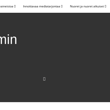
eaineistoa
Innoittavaa mediatarjontaa
Nuoret ja nuoret aikuiset
min