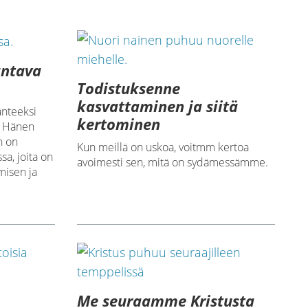
antava
Todistuksenne
kasvattaminen ja siitä
anteeksi
kertominen
, Hänen
n on
Kun meillä on uskoa, voitmm kertoa
sa, joita on
avoimesti sen, mitä on sydämessämme.
misen ja
Me seuraamme Kristusta