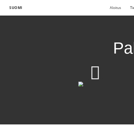
SUOMI
Aloitus
Ti
Pa
Palautetun evankeliu
1080p