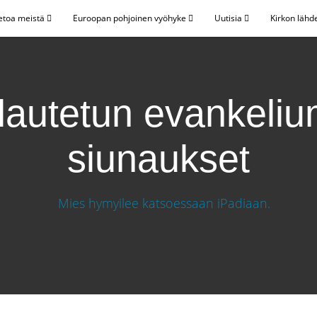
etoa meistä
Euroopan pohjoinen vyöhyke
Uutisia
Kirkon lähd
lautetun evankeliu
siunaukset
min siunaukset