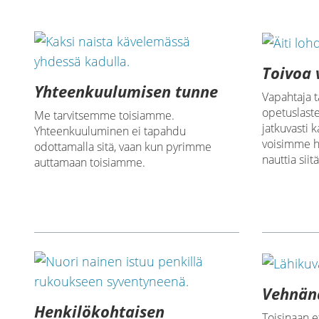
Toivoa 
Yhteenkuulumisen tunne
Vapahtaja t
opetuslast
Me tarvitsemme toisiamme.
jatkuvasti 
Yhteenkuuluminen ei tapahdu
voisimme h
odottamalla sitä, vaan kun pyrimme
nauttia siitä
auttamaan toisiamme.
Vehnänä
Henkilökohtaisen
Toisinaan e