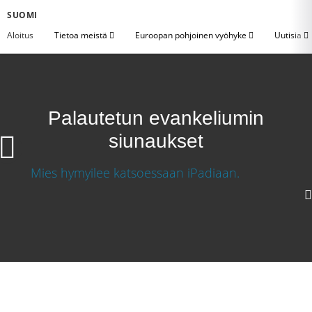
SUOMI
Aloitus
Tietoa meistä
Euroopan pohjoinen vyöhyke
Uutisia
Palautetun evankeliumin
siunaukset
Palautetun evankeliumin siunaukset
1080p