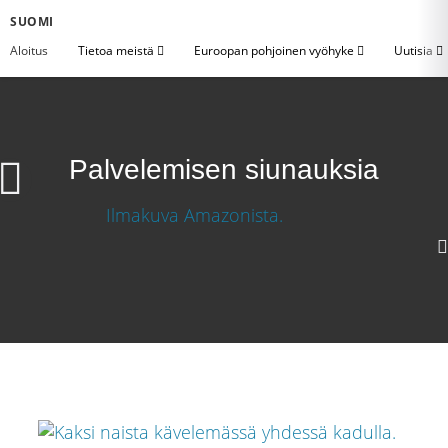
SUOMI
Aloitus
Tietoa meistä
Euroopan pohjoinen vyöhyke
Uutisia
Palvelemisen siunauksia
1080p