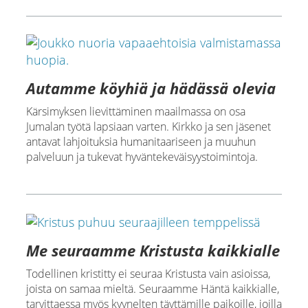
Autamme köyhiä ja hädässä olevia
Kärsimyksen lievittäminen maailmassa on osa
Jumalan työtä lapsiaan varten. Kirkko ja sen jäsenet
antavat lahjoituksia humanitaariseen ja muuhun
palveluun ja tukevat hyväntekeväisyystoimintoja.
Me seuraamme Kristusta kaikkialle
Todellinen kristitty ei seuraa Kristusta vain asioissa,
joista on samaa mieltä. Seuraamme Häntä kaikkialle,
tarvittaessa myös kyynelten täyttämille paikoille, joilla