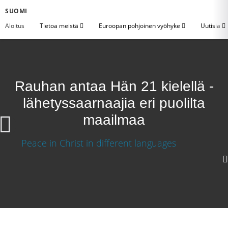
SUOMI
Aloitus
Tietoa meistä
Euroopan pohjoinen vyöhyke
Uutisia
Rauhan antaa Hän 21 kielellä -
lähetyssaarnaajia eri puolilta
maailmaa
720p