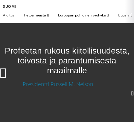
SUOMI
Aloitus
Tietoa meistä
Euroopan pohjoinen vyöhyke
Uutisia
Profeetan rukous kiitollisuudesta,
toivosta ja parantumisesta
maailmalle
Profeetan rukous kiitollisuudesta, toivosta ja
parantumisesta maailmalle
Lataa video