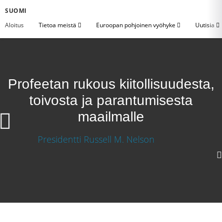
SUOMI
Aloitus
Tietoa meistä
Euroopan pohjoinen vyöhyke
Uutisia
Profeetan rukous kiitollisuudesta,
toivosta ja parantumisesta
maailmalle
Profeetan rukous kiitollisuudesta, toivosta ja
parantumisesta maailmalle
Lataa video