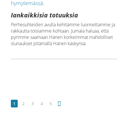
Iankaikkisia totuuksia
Perhesuhteiden avulla kehitämme luonnettamme ja
rakkautta toisiamme kohtaan. Jumala haluaa, että
pyrimme saamaan Hänen korkeimmat mahdolliset
siunaukset pitämällä Hänen käskynsä.
1
2
3
4
5