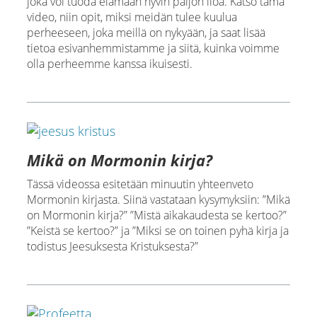
joka voi tuoda elämään hyvin paljon iloa. Katso tämä
video, niin opit, miksi meidän tulee kuulua
perheeseen, joka meillä on nykyään, ja saat lisää
tietoa esivanhemmistamme ja siitä, kuinka voimme
olla perheemme kanssa ikuisesti.
Mikä on Mormonin kirja?
Tässä videossa esitetään minuutin yhteenveto
Mormonin kirjasta. Siinä vastataan kysymyksiin: ”Mikä
on Mormonin kirja?” ”Mistä aikakaudesta se kertoo?”
”Keistä se kertoo?” ja ”Miksi se on toinen pyhä kirja ja
todistus Jeesuksesta Kristuksesta?”