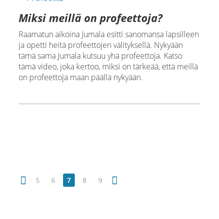
Miksi meillä on profeettoja?
Raamatun aikoina Jumala esitti sanomansa lapsilleen
ja opetti heitä profeettojen välityksellä. Nykyään
tämä sama Jumala kutsuu yhä profeettoja. Katso
tämä video, joka kertoo, miksi on tärkeää, että meillä
on profeettoja maan päällä nykyään.
5
6
7
8
9