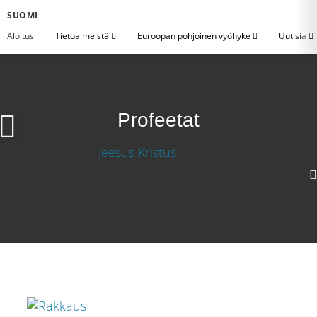
SUOMI
Aloitus
Tietoa meistä
Euroopan pohjoinen vyöhyke
Uutisia
Profeetat
Large
Medium
Small