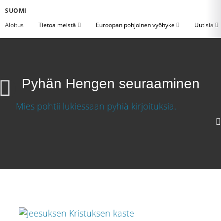
SUOMI
Aloitus
Tietoa meistä
Euroopan pohjoinen vyöhyke
Uutisia
Pyhän Hengen seuraaminen
Pyhän Hengen seuraaminen
1080p