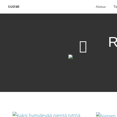
SUOMI
Aloitus
Ti
R
Rakastakaa toisianne
Lataa video