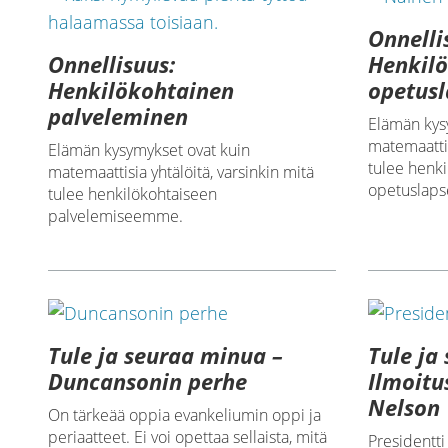
Onnelli
Onnellisuus:
Henkil
Henkilökohtainen
opetusl
palveleminen
Elämän kys
matemaattis
Elämän kysymykset ovat kuin
tulee henk
matemaattisia yhtälöitä, varsinkin mitä
opetuslap
tulee henkilökohtaiseen
palvelemiseemme.
Tule ja seuraa minua –
Tule ja
Duncansonin perhe
Ilmoitu
Nelson
On tärkeää oppia evankeliumin oppi ja
periaatteet. Ei voi opettaa sellaista, mitä
Presidentt