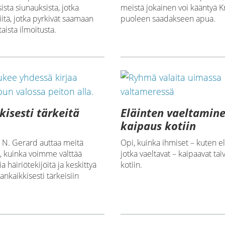
meistä jokainen voi kääntyä K
sta siunauksista, jotka
puoleen saadakseen apua.
iitä, jotka pyrkivät saamaan
aista ilmoitusta.
kisesti tärkeitä
Eläinten vaeltamine
kaipaus kotiin
 N. Gerard auttaa meitä
Opi, kuinka ihmiset – kuten e
, kuinka voimme välttää
jotka vaeltavat – kaipaavat tai
a häiriötekijöitä ja keskittyä
kotiin.
kaikkisesti tärkeisiin