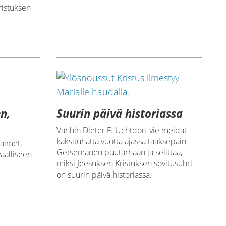
ristuksen
n,
Suurin päivä historiassa
Vanhin Dieter F. Uchtdorf vie meidät
kaksituhatta vuotta ajassa taaksepäin
läimet,
Getsemanen puutarhaan ja selittää,
vaalliseen
miksi Jeesuksen Kristuksen sovitusuhri
on suurin päivä historiassa.