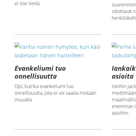
ei itse tiedä.
suurenmoisi
odottavat n
henkilökoht
Evankeliumi tuo
Iankaik
onnellisuutta
asioita
Opi, kuinka evankeliumi tuo
Vanhin Jack
onnellisuutta, jota ei voi saada mistään
miettimään
muualta.
maailmallisi
enemmän ian
asioihin.