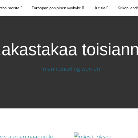
etoa meistä
Euroopan pohjoinen vyöhyke
Uutisia
Kirkon lähd
akastakaa toisian