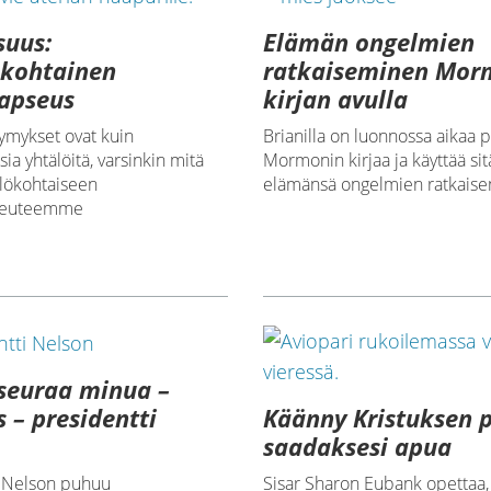
suus:
Elämän ongelmien
ökohtainen
ratkaiseminen Mor
apseus
kirjan avulla
ymykset ovat kuin
Brianilla on luonnossa aikaa 
ia yhtälöitä, varsinkin mitä
Mormonin kirjaa ja käyttää si
ilökohtaiseen
elämänsä ongelmien ratkaise
seuteemme
 seuraa minua –
Käänny Kristuksen 
s – presidentti
saadaksesi apua
Sisar Sharon Eubank opettaa,
i Nelson puhuu