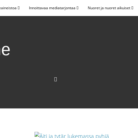
eaineistoa
Innoittavaa mediatarjontaa
Nuoret ja nuoret aikuiset
ne