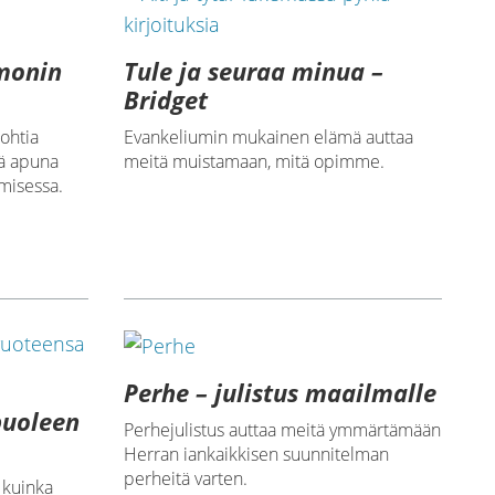
Tule ja seuraa minua –
monin
Bridget
Evankeliumin mukainen elämä auttaa
pohtia
meitä muistamaan, mitä opimme.
tä apuna
misessa.
Perhe – julistus maailmalle
puoleen
Perhejulistus auttaa meitä ymmärtämään
Herran iankaikkisen suunnitelman
perheitä varten.
 kuinka