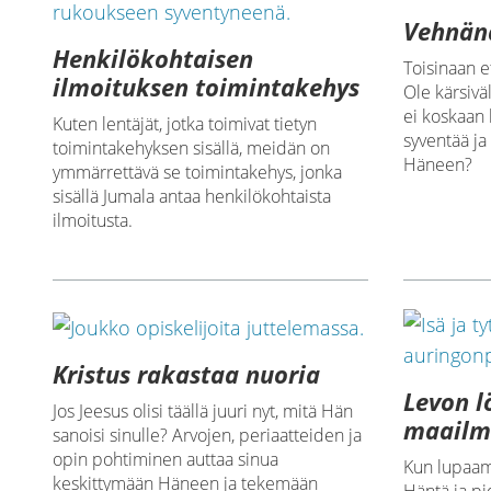
Vehnänä
Henkilökohtaisen
Toisinaan e
ilmoituksen toimintakehys
Ole kärsivä
ei koskaan 
Kuten lentäjät, jotka toimivat tietyn
syventää ja
toimintakehyksen sisällä, meidän on
Häneen?
ymmärrettävä se toimintakehys, jonka
sisällä Jumala antaa henkilökohtaista
ilmoitusta.
Kristus rakastaa nuoria
Levon 
Jos Jeesus olisi täällä juuri nyt, mitä Hän
maailm
sanoisi sinulle? Arvojen, periaatteiden ja
opin pohtiminen auttaa sinua
Kun lupaam
keskittymään Häneen ja tekemään