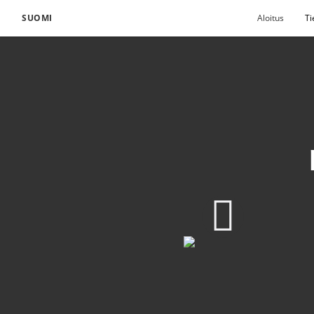
SUOMI
Aloitus
Ti
Rakkaus voi tuoda me