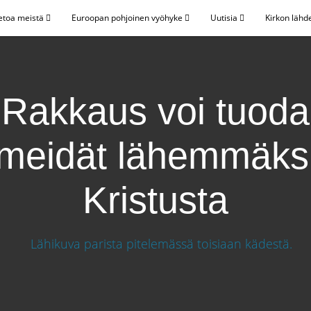
etoa meistä
Euroopan pohjoinen vyöhyke
Uutisia
Kirkon lähd
Rakkaus voi tuoda
meidät lähemmäks
Kristusta
idät lähemmäksi Kristusta