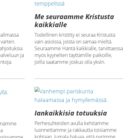
Me seuraamme Kristusta
kaikkialle
aailmassa
Todellinen kristitty ei seuraa Kristusta
 varten.
vain asioissa, joista on samaa mieltä.
ahjoituksia
Seuraamme Häntä kaikkialle, tarvittaessa
alveluun ja
myös kyynelten täyttämille paikoille,
ntoja.
joilla saatamme joskus olla yksin.
Iankaikkisia totuuksia
ä
Perhesuhteiden avulla kehitämme
kemämme
luonnettamme ja rakkautta toisiamme
aa
kohtaan. Jumala haluaa, että pyrimme
uksissamme