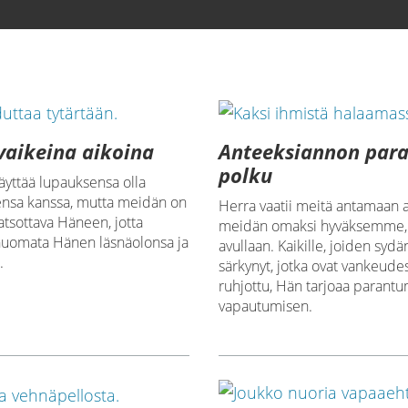
vaikeina aikoina
Anteeksiannon par
polku
äyttää lupauksensa olla
ensa kanssa, mutta meidän on
Herra vaatii meitä antamaan 
katsottava Häneen, jotta
meidän omaksi hyväksemme
uomata Hänen läsnäolonsa ja
avullaan. Kaikille, joiden sydä
.
särkynyt, jotka ovat vankeudes
ruhjottu, Hän tarjoaa parantu
vapautumisen.