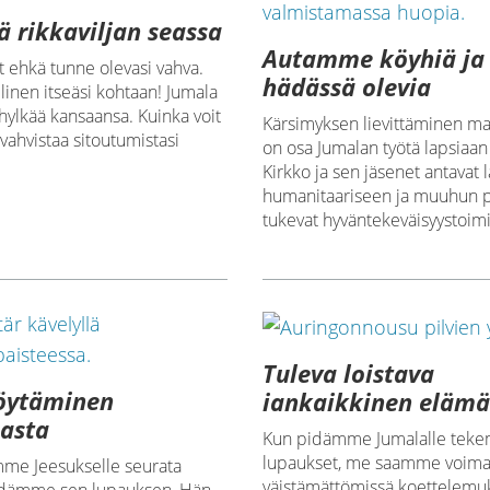
 rikkaviljan seassa
Autamme köyhiä ja
t ehkä tunne olevasi vahva.
hädässä olevia
llinen itseäsi kohtaan! Jumala
hylkää kansaansa. Kuinka voit
Kärsimyksen lievittäminen m
 vahvistaa sitoutumistasi
on osa Jumalan työtä lapsiaan
Kirkko ja sen jäsenet antavat l
humanitaariseen ja muuhun p
tukevat hyväntekeväisyystoimi
Tuleva loistava
löytäminen
iankaikkinen eläm
asta
Kun pidämme Jumalalle te
lupaukset, me saamme voim
me Jeesukselle seurata
väistämättömissä koettelem