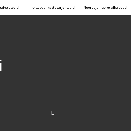
eaineistoa
Innoittavaa mediatarjontaa
Nuoret ja nuoret aikuiset
i