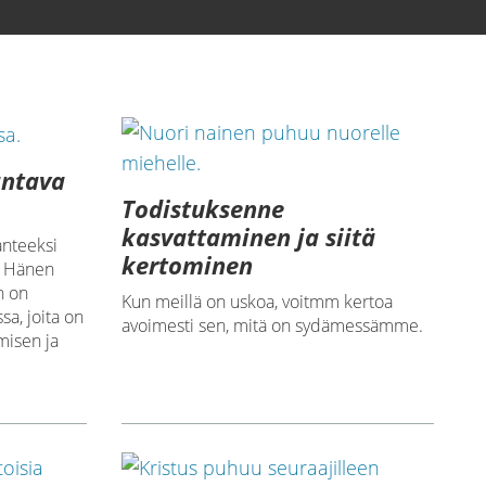
antava
Todistuksenne
kasvattaminen ja siitä
anteeksi
kertominen
, Hänen
n on
Kun meillä on uskoa, voitmm kertoa
sa, joita on
avoimesti sen, mitä on sydämessämme.
misen ja