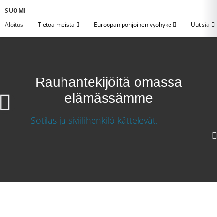
SUOMI
Aloitus
Tietoa meistä
Euroopan pohjoinen vyöhyke
Uutisia
Rauhantekijöitä omassa
elämässämme
Rauhantekijöitä omassa elämässämme
Lataa video