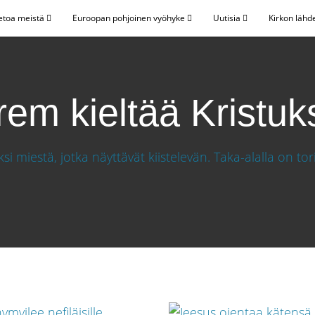
etoa meistä
Euroopan pohjoinen vyöhyke
Uutisia
Kirkon lähd
rem kieltää Kristuk
sen