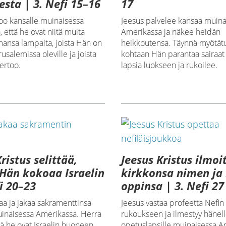
sta | 3. Nefi 15–16
17
oo kansalle muinaisessa
Jeesus palvelee kansaa muina
 että he ovat niitä muita
Amerikassa ja näkee heidän
ansa lampaita, joista Hän on
heikkoutensa. Täynnä myötätu
usalemissa oleville ja joista
kohtaan Hän parantaa sairaat 
ertoo.
lapsia luokseen ja rukoilee.
ristus selittää,
Jeesus Kristus ilmoi
Hän kokoaa Israelin
kirkkonsa nimen ja
fi 20–23
oppinsa | 3. Nefi 27
aa ja jakaa sakramenttinsa
Jeesus vastaa profeetta Nefin
uinaisessa Amerikassa. Herra
rukoukseen ja ilmestyy hänell
tä he ovat Israelin huoneen
opetuslapsille muinaisessa A