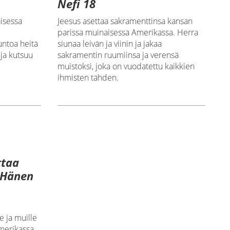
Nefi 18
Jeesus asettaa sakramenttinsa kansan
isessa
parissa muinaisessa Amerikassa. Herra
siunaa leivän ja viinin ja jakaa
ntoa heitä
sakramentin ruumiinsa ja verensä
ja kutsuu
muistoksi, joka on vuodatettu kaikkien
ihmisten tähden.
ttaa
 Hänen
e ja muille
merikassa.