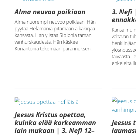
Alma neuvoo poikiaan
3. Nefi 
ennakk
Alma nuorempi neuvoo poikiaan. Hän
pyytää Helamania pitämään aikakirjaa
Kansa muin
kansasta. Hän ylistää Siblonia tämän
valtavan tu
vanhurskaudesta. Hän käskee
henkiinjään
Koriantonia tekemään parannuksen.
ylösnousse
taivaasta. J
enkeleitä i
Jeesus Kristus opettaa,
Jeesus 
kuinka elää korkeamman
laumast
lain mukaan | 3. Nefi 12–