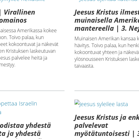
| Virallinen
Jeesus Kristus ilmes
omainos
muinaisella Amerik
mantereella | 3. Ne
aisessa Amerikassa kokee
hon. Toivo palaa, kun
Muinaisen Amerikan kansaa 
eet kokoontuvat ja näkevät
hävitys. Toivo palaa, kun henk
en Kristuksen laskeutuvan
kokoontuvat yhteen ja näkevä
eesus palvelee heitä ja
ylösnousseen Kristuksen lask
lmestyy.
taivaasta.
Jeesus Kristus ja enk
todistaa yhdestä
palvelevat
a ja yhdestä
myötätuntoisesti | 3