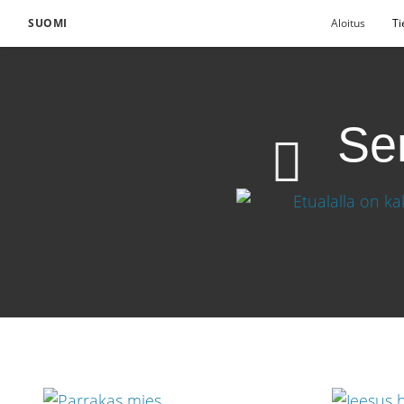
SUOMI
Aloitus
Ti
Se
Serem kieltää Kristuk
Lataa video