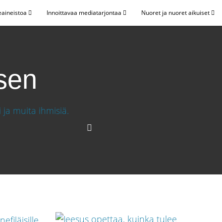
eaineistoa
Innoittavaa mediatarjontaa
Nuoret ja nuoret aikuiset
sen