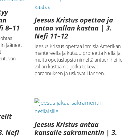
tyy
Jeesus Kristus opettaa ja
an
antaa vallan kastaa | 3.
fi 8–11
Nefi 11–12
kohtaa
iin jääneet
Jeesus Kristus opettaa ihmisiä Amerikan
t
mantereella ja kutsuu profeetta Nefiä ja
eutuvan
muita opetuslapsia nimeltä antaen heille
vallan kastaa ne, jotka tekevät
parannuksen ja uskovat Häneen.
elit
Jeesus Kristus antaa
kansalle sakramentin | 3.
. Nefi