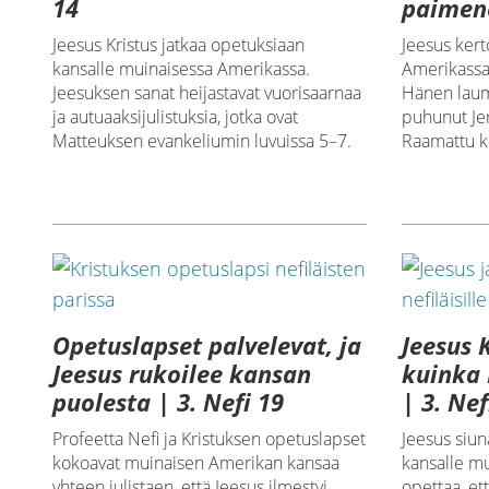
paimene
14
Jeesus kert
Jeesus Kristus jatkaa opetuksiaan
Amerikassa,
kansalle muinaisessa Amerikassa.
Hänen laum
Jeesuksen sanat heijastavat vuorisaarnaa
puhunut Jer
ja autuaaksijulistuksia, jotka ovat
Raamattu k
Matteuksen evankeliumin luvuissa 5–7.
Opetuslapset palvelevat, ja
Jeesus K
Jeesus rukoilee kansan
kuinka 
puolesta | 3. Nefi 19
| 3. Ne
Profeetta Nefi ja Kristuksen opetuslapset
Jeesus siun
kokoavat muinaisen Amerikan kansaa
kansalle m
yhteen julistaen, että Jeesus ilmestyi
opettaa, et