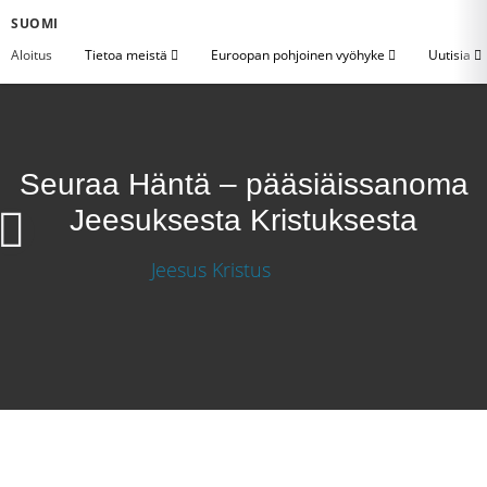
SUOMI
Aloitus
Tietoa meistä
Euroopan pohjoinen vyöhyke
Uutisia
Seuraa Häntä – pääsiäissanoma
Jeesuksesta Kristuksesta