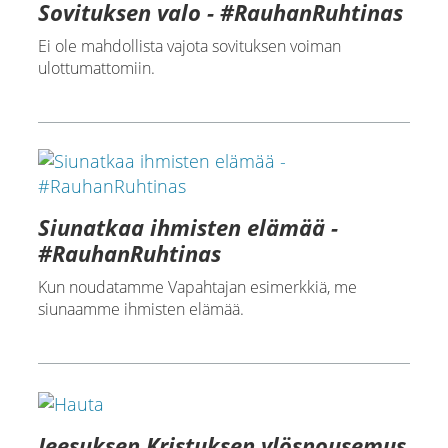
Sovituksen valo - #RauhanRuhtinas
Ei ole mahdollista vajota sovituksen voiman
ulottumattomiin.
Siunatkaa ihmisten elämää -
#RauhanRuhtinas
Kun noudatamme Vapahtajan esimerkkiä, me
siunaamme ihmisten elämää.
Jeesuksen Kristuksen ylösnousemus