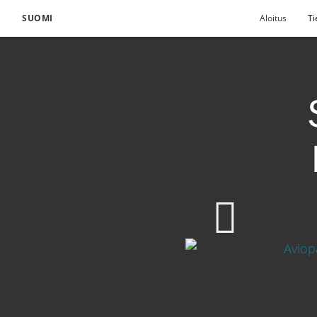
SUOMI
Aloitus
Ti
Seuraa profeettaa – K