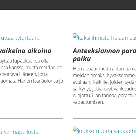
vaikeina aikoina
Anteeksiannon par
polku
äyttää lupauksensa olla
ensa kanssa, mutta meidän on
Herra vaatii meitä antamaan 
katsottava Häneen, jotta
meidän omaksi hyväksemme
uomata Hänen läsnäolonsa ja
avullaan. Kaikille, joiden sydä
.
särkynyt, jotka ovat vankeudes
ruhjottu, Hän tarjoaa parantu
vapautumisen.