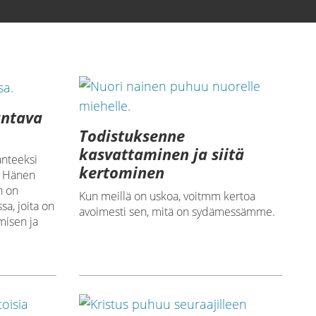
antava
Todistuksenne
kasvattaminen ja siitä
anteeksi
kertominen
, Hänen
n on
Kun meillä on uskoa, voitmm kertoa
sa, joita on
avoimesti sen, mitä on sydämessämme.
misen ja