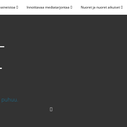
eaineistoa
Innoittavaa mediatarjontaa
Nuoret ja nuoret aikuiset
–
1