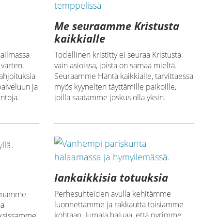
Me seuraamme Kristusta
kaikkialle
aailmassa
Todellinen kristitty ei seuraa Kristusta
 varten.
vain asioissa, joista on samaa mieltä.
ahjoituksia
Seuraamme Häntä kaikkialle, tarvittaessa
alveluun ja
myös kyynelten täyttämille paikoille,
ntoja.
joilla saatamme joskus olla yksin.
Iankaikkisia totuuksia
ä
Perhesuhteiden avulla kehitämme
kemämme
luonnettamme ja rakkautta toisiamme
aa
kohtaan. Jumala haluaa, että pyrimme
uksissamme