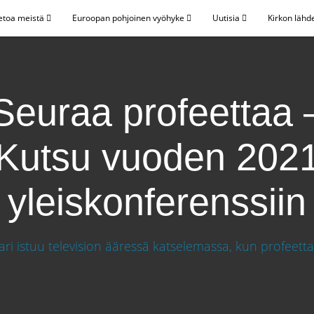
etoa meistä
Euroopan pohjoinen vyöhyke
Uutisia
Kirkon lähd
Seuraa profeettaa 
Kutsu vuoden 202
yleiskonferenssiin
utsu vuoden 2020 yleiskonferenssiin