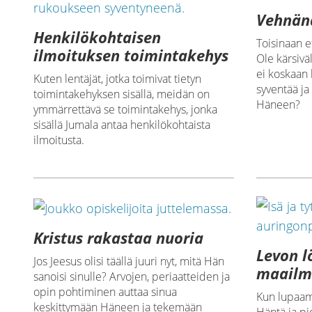
Vehnänä
Henkilökohtaisen
Toisinaan e
ilmoituksen toimintakehys
Ole kärsivä
ei koskaan 
Kuten lentäjät, jotka toimivat tietyn
syventää ja
toimintakehyksen sisällä, meidän on
Häneen?
ymmärrettävä se toimintakehys, jonka
sisällä Jumala antaa henkilökohtaista
ilmoitusta.
Kristus rakastaa nuoria
Levon 
Jos Jeesus olisi täällä juuri nyt, mitä Hän
maailm
sanoisi sinulle? Arvojen, periaatteiden ja
opin pohtiminen auttaa sinua
Kun lupaam
keskittymään Häneen ja tekemään