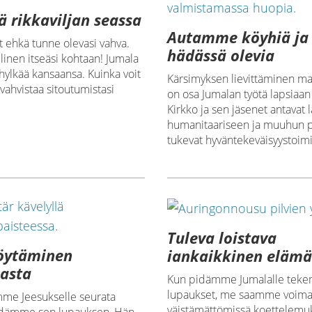
 rikkaviljan seassa
Autamme köyhiä ja
t ehkä tunne olevasi vahva.
hädässä olevia
llinen itseäsi kohtaan! Jumala
hylkää kansaansa. Kuinka voit
Kärsimyksen lievittäminen m
 vahvistaa sitoutumistasi
on osa Jumalan työtä lapsiaan
Kirkko ja sen jäsenet antavat l
humanitaariseen ja muuhun p
tukevat hyväntekeväisyystoimi
Tuleva loistava
löytäminen
iankaikkinen eläm
asta
Kun pidämme Jumalalle te
lupaukset, me saamme voim
me Jeesukselle seurata
väistämättömissä koettelem