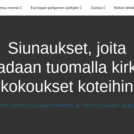
etoa meistä
Euroopan pohjoinen vyöhyke
Uutisia
Kirkon lähd
Siunaukset, joita
adaan tuomalla kir
kokoukset koteihin
daan tuomalla kirkon kokoukset koteihin