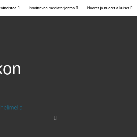
eaineistoa
Innoittavaa mediatarjontaa
Nuoret ja nuoret aikuiset
kon