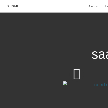
SUOMI
Aloitus
Ti
sa
Siunaukset, joita saa