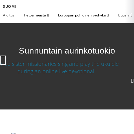
SUOMI
Aloitus
Tietoa meistä
Euroopan pohjoinen vyöhyke
Uutisia
Sunnuntain aurinkotuokio
Sunnuntain aurinkotuokio
640p