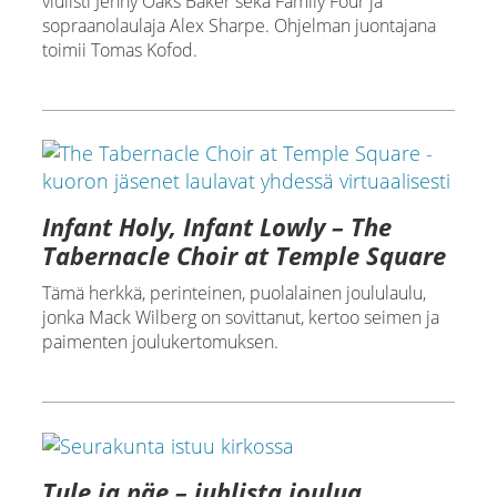
viulisti Jenny Oaks Baker sekä Family Four ja
sopraanolaulaja Alex Sharpe. Ohjelman juontajana
toimii Tomas Kofod.
Infant Holy, Infant Lowly – The
Tabernacle Choir at Temple Square
Tämä herkkä, perinteinen, puolalainen joululaulu,
jonka Mack Wilberg on sovittanut, kertoo seimen ja
paimenten joulukertomuksen.
Tule ja näe – juhlista joulua