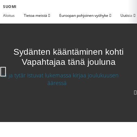
SUOMI
Aloitus
Tietoa meistä
Euroopan pohjoinen vyöhyke
Uutisia
Sydänten kääntäminen kohti
Vapahtajaa tänä jouluna
Sydänten kääntäminen kohti Vapahtajaa tänä
jouluna
Lataa video