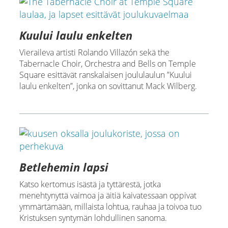
Kuului laulu enkelten
Vieraileva artisti Rolando Villazón sekä the
Tabernacle Choir, Orchestra and Bells on Temple
Square esittävät ranskalaisen joululaulun ”Kuului
laulu enkelten”, jonka on sovittanut Mack Wilberg.
Betlehemin lapsi
Katso kertomus isästä ja tyttärestä, jotka
menehtynyttä vaimoa ja äitiä kaivatessaan oppivat
ymmärtämään, millaista lohtua, rauhaa ja toivoa tuo
Kristuksen syntymän lohdullinen sanoma.