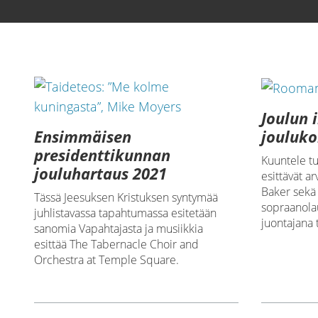
Lataa video
Joulun 
Ensimmäisen
jouluko
presidenttikunnan
Kuuntele tut
jouluhartaus 2021
esittävät ar
Baker sekä 
Tässä Jeesuksen Kristuksen syntymää
sopraanola
juhlistavassa tapahtumassa esitetään
juontajana 
sanomia Vapahtajasta ja musiikkia
esittää The Tabernacle Choir and
Orchestra at Temple Square.