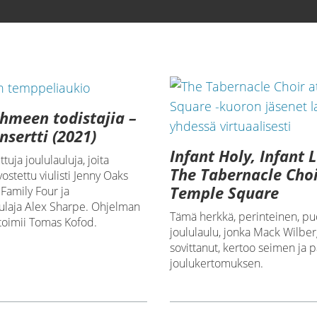
ihmeen todistajia –
nsertti (2021)
Infant Holy, Infant 
tuja joululauluja, joita
The Tabernacle Choi
vostettu viulisti Jenny Oaks
Temple Square
Family Four ja
ulaja Alex Sharpe. Ohjelman
Tämä herkkä, perinteinen, pu
toimii Tomas Kofod.
joululaulu, jonka Mack Wilbe
sovittanut, kertoo seimen ja
joulukertomuksen.