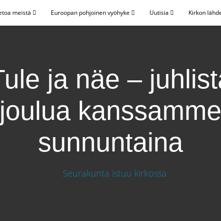
etoa meistä
Euroopan pohjoinen vyöhyke
Uutisia
Kirkon lähd
ule ja näe – juhlis
joulua kanssamm
sunnuntaina
a joulua kanssamme sunnuntaina