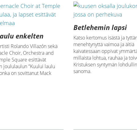
Betlehemin lapsi
laulu enkelten
Katso kertomus isästä ja tyttär
menehtynyttä vaimoa ja äitiä
artisti Rolando Villazón sekä
kaivatessaan oppivat ymmärt
acle Choir, Orchestra and
millaista lohtua, rauhaa ja toi
mple Square esittävät
Kristuksen syntymän lohdulli
n joululaulun ”Kuului laulu
sanoma.
jonka on sovittanut Mack