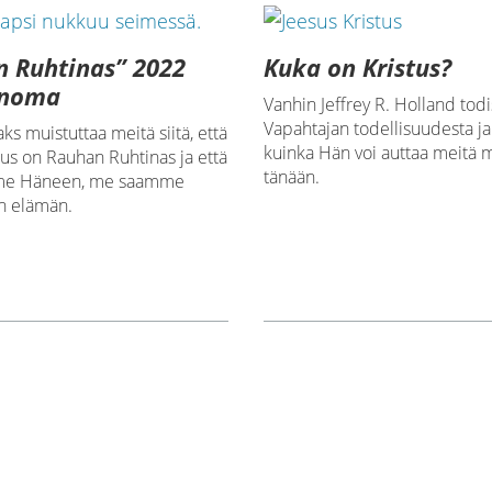
 Ruhtinas” 2022
Kuka on Kristus?
anoma
Vanhin Jeffrey R. Holland todi
Vapahtajan todellisuudesta ja 
aks muistuttaa meitä siitä, että
kuinka Hän voi auttaa meitä 
tus on Rauhan Ruhtinas ja että
tänään.
me Häneen, me saamme
en elämän.