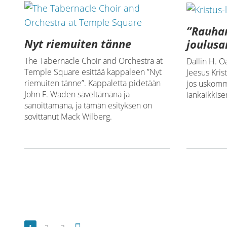
”Rauhan
Nyt riemuiten tänne
joulus
The Tabernacle Choir and Orchestra at
Dallin H. O
Temple Square esittää kappaleen ”Nyt
Jeesus Kris
riemuiten tänne”. Kappaletta pidetään
jos uskom
John F. Waden säveltämänä ja
iankaikkis
sanoittamana, ja tämän esityksen on
sovittanut Mack Wilberg.