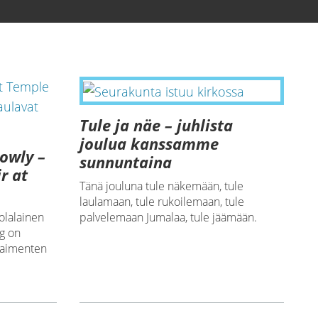
Tule ja näe – juhlista
joulua kanssamme
Lowly –
sunnuntaina
r at
Tänä jouluna tule näkemään, tule
laulamaan, tule rukoilemaan, tule
olalainen
palvelemaan Jumalaa, tule jäämään.
rg on
 paimenten