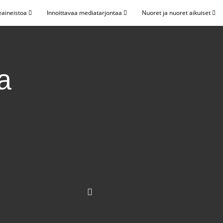
eaineistoa
Innoittavaa mediatarjontaa
Nuoret ja nuoret aikuiset
ta
e