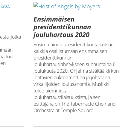
Ensimmäisen
presidenttikunnan
jouluhartaus 2020
estä, jotka
Ensimmäinen presidenttikunta kutsuu
ämään,
kaikkia osallistumaan ensimmäisen
voa tuo
presidenttikunnan
nen
jouluhartauslähetykseen sunnuntaina 6.
joulukuuta 2020. Ohjelma sisältää kirkon
johtavien auktoriteettien ja johtavien
virkailijoiden joulusanomia. Musiikki
tulee aiemmista
jouluhartaustilaisuuksista, ja sen
esittäjänä on The Tabernacle Choir and
Orchestra at Temple Square.