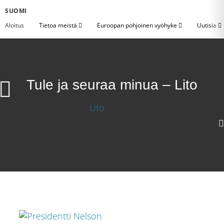
SUOMI
Aloitus
Tietoa meistä
Euroopan pohjoinen vyöhyke
Uutisia
Tule ja seuraa minua – Lito
1080p