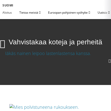
SUOMI
Aloitus
Tietoa meistä
Euroopan pohjoinen vyöhyke
Uutisia
Vahvistakaa koteja ja perheitä
1080p