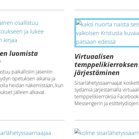
en luomista
Virtuaalisen
n
temppelikierroksen
järjestäminen
stuu paikallisiin jäseniin
äydyn opetuksen aikana ja
Sisarlähetyssaarnaajat kosket
nolla heidän näkemistään, kun
sydämiä järjestämällä virtuaal
ukset jälleen alkavat.
temppelikierroksia Facebook
Messengerin ja esittelydiojen 