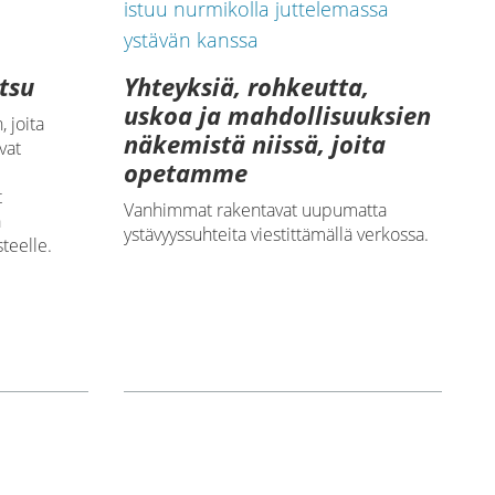
tsu
Yhteyksiä, rohkeutta,
uskoa ja mahdollisuuksien
 joita
näkemistä niissä, joita
vat
opetamme
t
Vanhimmat rakentavat uupumatta
a
ystävyyssuhteita viestittämällä verkossa.
teelle.