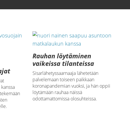
Rauhan löytäminen
vaikeissa tilanteissa
ajat
Sisarlähetyssaarnaaja lähetetään
palvelemaan toiseen paikkaan
at
koronapandemian vuoksi, ja hän oppii
n kanssa
löytämään rauhaa näissä
ä tekemään
odottamattomissa olosuhteissa.
sten
lle.