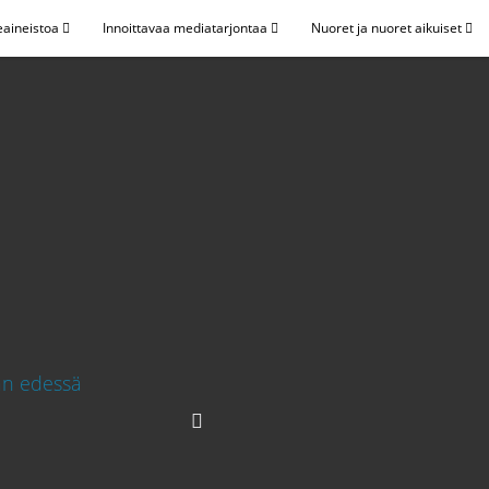
eaineistoa
Innoittavaa mediatarjontaa
Nuoret ja nuoret aikuiset
n