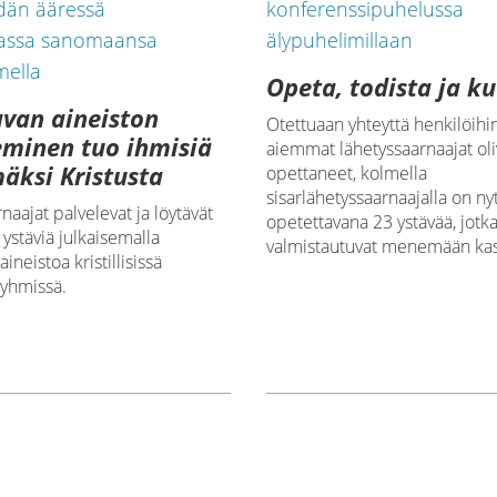
Opeta, todista ja ku
van aineiston
Otettuaan yhteyttä henkilöihin,
eminen tuo ihmisiä
aiemmat lähetyssaarnaajat oli
ksi Kristusta
opettaneet, kolmella
sisarlähetyssaarnaajalla on ny
naajat palvelevat ja löytävät
opetettavana 23 ystävää, jotk
 ystäviä julkaisemalla
valmistautuvat menemään kas
ineistoa kristillisissä
yhmissä.