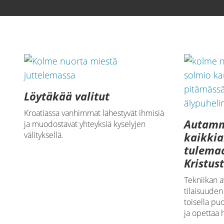
640p
Löytäkää valitut
Kroatiassa vanhimmat lähestyvät ihmisiä
Autamm
ja muodostavat yhteyksiä kyselyjen
välityksellä.
kaikkia
tulema
Kristus
Tekniikan a
tilaisuuden
toisella pu
ja opettaa 