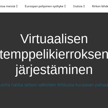
etoa meistä
Euroopan pohjoinen vyöhyke
Uutisia
Kirkon lähd
Virtuaalisen
temppelikierrokse
järjestäminen
kierroksen järjestäminen