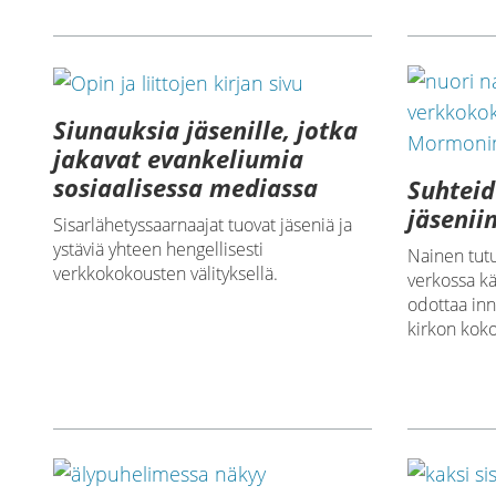
Siunauksia jäsenille, jotka
jakavat evankeliumia
sosiaalisessa mediassa
Suhteid
jäsenii
Sisarlähetyssaarnaajat tuovat jäseniä ja
ystäviä yhteen hengellisesti
Nainen tutu
verkkokokousten välityksellä.
verkossa k
odottaa in
kirkon koko