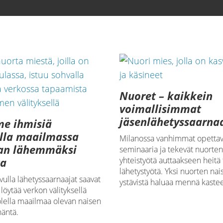
Nuoret – kaikkein
voimallisimmat
jäsenlähetyssaarna
e ihmisiä
lla maailmassa
Milanossa vanhimmat opettav
an lähemmäksi
seminaaria ja tekevät nuorte
ta
yhteistyötä auttaakseen heit
lähetystyötä. Yksi nuorten nai
vulla lähetyssaarnaajat saavat
ystävistä haluaa mennä kastee
 löytää verkon välityksellä
olella maailmaa olevan naisen
häntä.