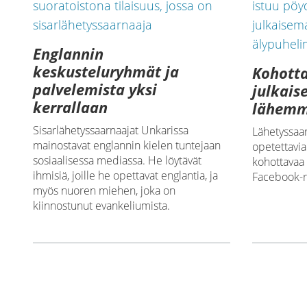
Englannin
keskusteluryhmät ja
Kohotta
palvelemista yksi
julkais
kerrallaan
lähemmä
Sisarlähetyssaarnaajat Unkarissa
Lähetyssaar
mainostavat englannin kielen tuntejaan
opetettavia
sosiaalisessa mediassa. He löytävät
kohottavaa a
ihmisiä, joille he opettavat englantia, ja
Facebook-r
myös nuoren miehen, joka on
kiinnostunut evankeliumista.