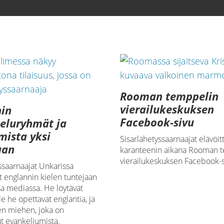
Rooman temppelin
vierailukeskuksen
nin
Facebook-sivu
eluryhmät ja
mista yksi
Sisarlähetyssaarnaajat elävöit
aan
karanteenin aikana Rooman 
vierailukeskuksen Facebook-s
ssaarnaajat Unkarissa
 englannin kielen tuntejaan
sa mediassa. He löytävät
lle he opettavat englantia, ja
n miehen, joka on
t evankeliumista.