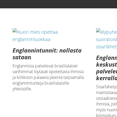
640p
Englannintunnit: nollasta
sataan
Englan
keskust
Englannissa palvelevat brasilialaiset
palvele
vanhimmat löytävät opetettavia ihmisiä
kerrall
ja kirkkoon palaavia jäseniä tarjoamalla
englannintunteja brasilialaisille
Sisarlähety
yhteisöille.
mainostavat
sosiaalises
ihmisiä, joi
myös nuore
kiinnostunu