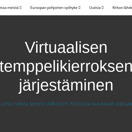
etoa meistä
Euroopan pohjoinen vyöhyke
Uutisia
Kirkon lähd
Virtuaalisen
temppelikierrokse
järjestäminen
kierroksen järjestäminen