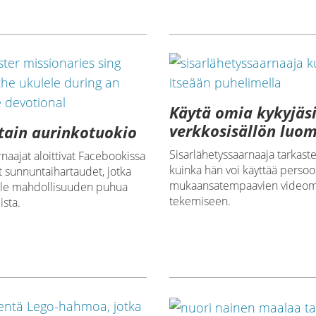
Käytä omia kykyjäs
verkkosisällön luo
tain aurinkotuokio
Sisarlähetyssaarnaaja tarkaste
naajat aloittivat Facebookissa
kuinka hän voi käyttää perso
t sunnuntaihartaudet, jotka
mukaansatempaavien videom
ille mahdollisuuden puhua
tekemiseen.
ista.