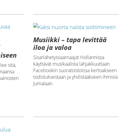
Musiikki – tapa levittää
i
iloa ja valoa
miseen
Sisarlähetyssaarnaajat Hollannissa
käyttävät musikaalista lahjakkuuttaan
lee sitä,
Facebookin suoratoistoissa kertoakseen
onaansa
todistuksestaan ja yhdistääkseen ihmisiä
ainosten
Jumalaan.