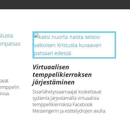
Virtuaalisen
temppelikierroksen
tävät
järjestäminen
temppelin
Sisarlähetyssaarnaajat koskettavat
ivua.
sydämiä järjestämällä virtuaalisia
temppelikierroksia Facebook
Messengerin ja esittelydiojen avulla.