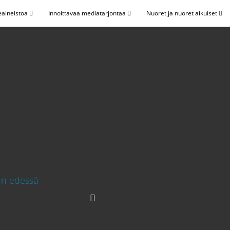
eaineistoa
Innoittavaa mediatarjontaa
Nuoret ja nuoret aikuiset
n