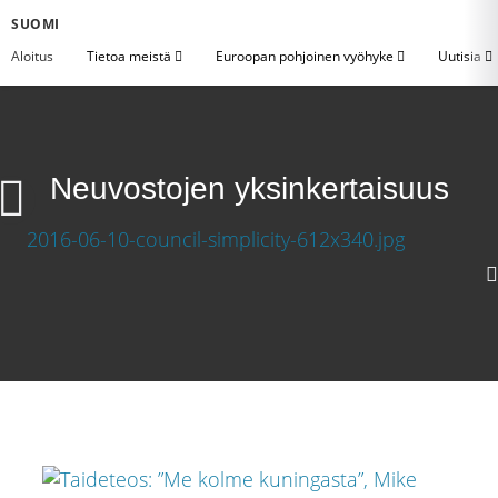
SUOMI
Aloitus
Tietoa meistä
Euroopan pohjoinen vyöhyke
Uutisia
Neuvostojen yksinkertaisuus
1080p Large
720p Medium
360p Small