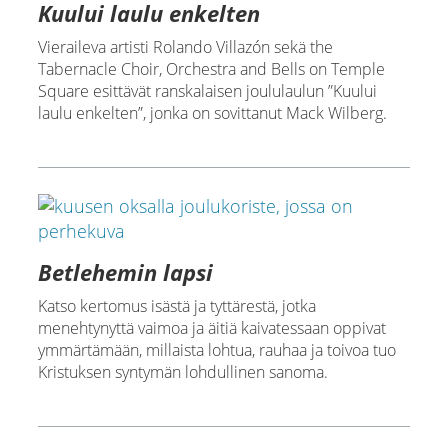
Kuului laulu enkelten
Vieraileva artisti Rolando Villazón sekä the
Tabernacle Choir, Orchestra and Bells on Temple
Square esittävät ranskalaisen joululaulun ”Kuului
laulu enkelten”, jonka on sovittanut Mack Wilberg.
Betlehemin lapsi
Katso kertomus isästä ja tyttärestä, jotka
menehtynyttä vaimoa ja äitiä kaivatessaan oppivat
ymmärtämään, millaista lohtua, rauhaa ja toivoa tuo
Kristuksen syntymän lohdullinen sanoma.