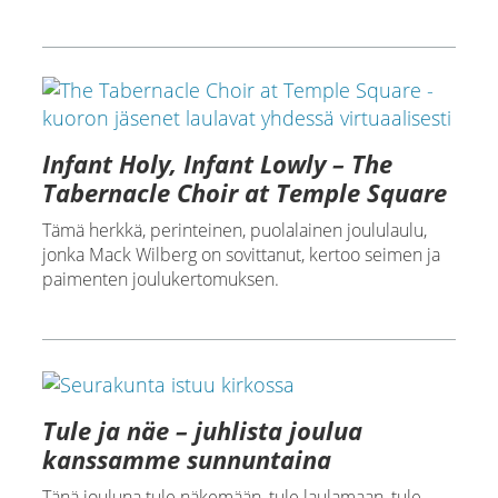
Infant Holy, Infant Lowly – The
Tabernacle Choir at Temple Square
Tämä herkkä, perinteinen, puolalainen joululaulu,
jonka Mack Wilberg on sovittanut, kertoo seimen ja
paimenten joulukertomuksen.
Tule ja näe – juhlista joulua
kanssamme sunnuntaina
Tänä jouluna tule näkemään, tule laulamaan, tule