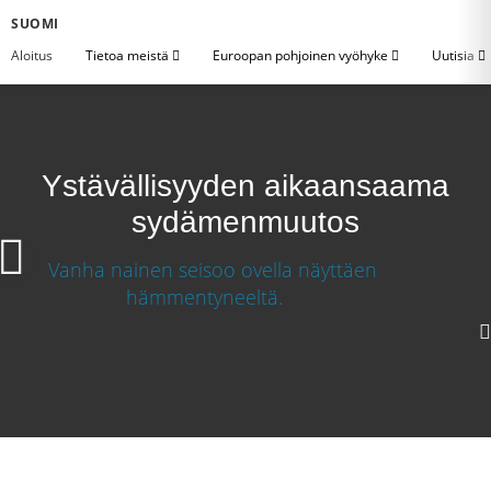
SUOMI
Aloitus
Tietoa meistä
Euroopan pohjoinen vyöhyke
Uutisia
Ystävällisyyden aikaansaama
sydämenmuutos
Ystävällisyyden aikaansaama sydämenmuutos
Lataa video