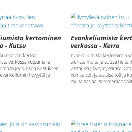
liumista kertominen
Evankeliumista ker
a - Kutsu
verkossa - Kerro
 kuinka voit kertoa
Evankeliumista kertominen ve
ista verkossa kutsumalla
siunata muita ja auttaa heitä
kemaan Jeesuksen Kristuksen
vastauksia kysymyksiinsä. Ota 
evankeliumin hyvyyttä ja
kuinka voit jakaa sisältöä ja k
muita sosiaalisen median välit