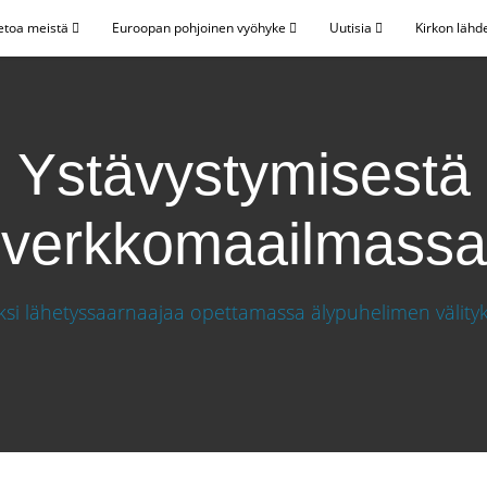
etoa meistä
Euroopan pohjoinen vyöhyke
Uutisia
Kirkon lähd
Ystävystymisestä
verkkomaailmassa
kkomaailmassa