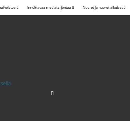
eaineistoa
Innoittavaa mediatarjontaa
Nuoret ja nuoret aikuiset