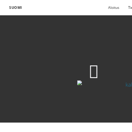
SUOMI
Aloitus
Ti
Ystävystymisestä ver
640p