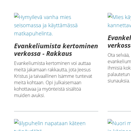
Evanke
verkoss
Evankeliumista kertominen
verkossa - Rakkaus
Ota selvää,
evankelium
Evankeliumista kertominen voi auttaa
ihmisiä ko
meitä jakamaan rakkautta, jota Jeesus
palautetun 
Kristus ja taivaallinen Isämme tuntevat
siunauksia.
meitä kohtaan. Opi julkaisemaan
kohottavaa ja myönteistä sisältöä
muiden avuksi.