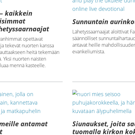
– kaikkein
lisimmat
Sunnuntain aurinko
hetyssaarnaajat
Lähetyssaarnaajat aloittivat 
säännölliset sunnuntaihartaud
vanhimmat opettavat
antavat heille mahdollisuud
ja tekevät nuorten kanssa
evankeliumista.
ä auttaakseen heitä tekemään
ä. Yksi nuorten naisten
aluaa mennä kasteelle.
meille antamat
Siunaukset, joita s
t
tuomalla kirkon ko