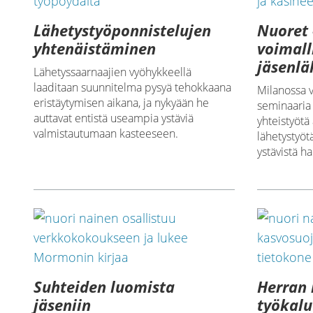
Lähetystyöponnistelujen
Nuoret 
yhtenäistäminen
voimal
jäsenlä
Lähetyssaarnaajien vyöhykkeellä
laaditaan suunnitelma pysyä tehokkaana
Milanossa 
eristäytymisen aikana, ja nykyään he
seminaaria 
auttavat entistä useampia ystäviä
yhteistyöt
valmistautumaan kasteeseen.
lähetystyöt
ystävistä h
Suhteiden luomista
Herran 
jäseniin
työkalu