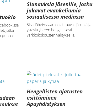
Siunauksia jäsenille, jotka
jakavat evankeliumia
sosiaalisessa mediassa
tuokio
Sisarlähetyssaarnaajat tuovat jäseniä ja
Facebookissa
ystäviä yhteen hengellisesti
et, jotka
verkkokokousten välityksellä.
en puhua
Hengellisten ajatusten
esittäminen
aadaan
Apuyhdistyksen
koukset