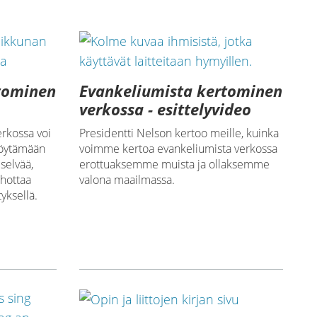
tominen
Evankeliumista kertominen
verkossa - esittelyvideo
rkossa voi
Presidentti Nelson kertoo meille, kuinka
 löytämään
voimme kertoa evankeliumista verkossa
selvää,
erottuaksemme muista ja ollaksemme
ohottaa
valona maailmassa.
yksellä.